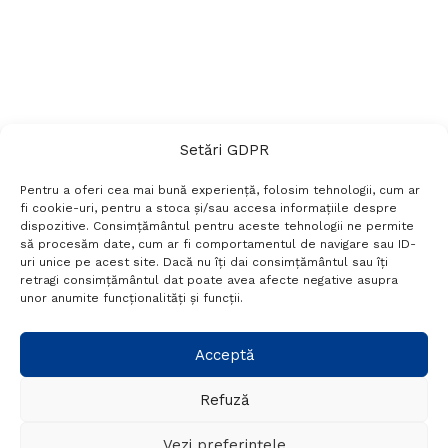
Setări GDPR
Pentru a oferi cea mai bună experiență, folosim tehnologii, cum ar
fi cookie-uri, pentru a stoca și/sau accesa informațiile despre
dispozitive. Consimțământul pentru aceste tehnologii ne permite
să procesăm date, cum ar fi comportamentul de navigare sau ID-
uri unice pe acest site. Dacă nu îți dai consimțământul sau îți
Termeni si conditii
Politică de confidențialitate
retragi consimțământul dat poate avea afecte negative asupra
Politica cookies
Setări GDPR
Contact
unor anumite funcționalități și funcții.
Telefon:
+40 788 760 194
Acceptă
Refuză
© Probr.ro 2022. Created by
I
MCreative.ro
.
Vezi preferințele