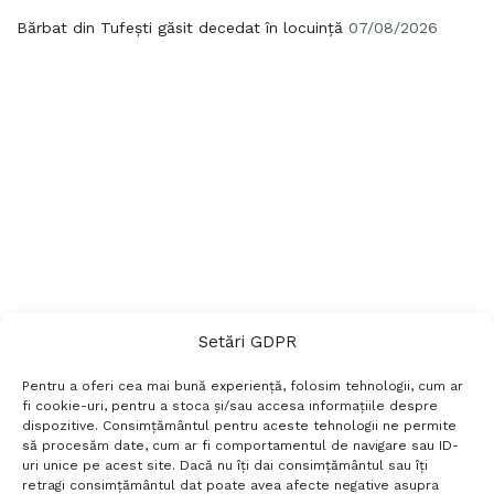
Bărbat din Tufești găsit decedat în locuință
07/08/2026
Setări GDPR
Pentru a oferi cea mai bună experiență, folosim tehnologii, cum ar
fi cookie-uri, pentru a stoca și/sau accesa informațiile despre
dispozitive. Consimțământul pentru aceste tehnologii ne permite
să procesăm date, cum ar fi comportamentul de navigare sau ID-
uri unice pe acest site. Dacă nu îți dai consimțământul sau îți
Termeni si conditii
Politică de confidențialitate
retragi consimțământul dat poate avea afecte negative asupra