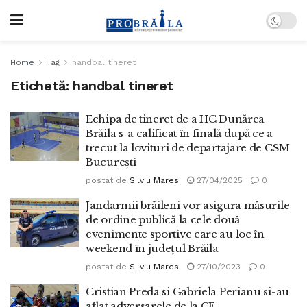
Home
Tag
handbal tineret
Etichetă:
handbal tineret
Echipa de tineret de a HC Dunărea
Brăila s-a calificat în finală după ce a
trecut la lovituri de departajare de CSM
București
postat de
Silviu Mares
27/04/2025
0
Jandarmii brăileni vor asigura măsurile
de ordine publică la cele două
evenimente sportive care au loc în
weekend în județul Brăila
postat de
Silviu Mares
27/10/2023
0
Cristian Preda si Gabriela Perianu si-au
aflat adversarele de la CE