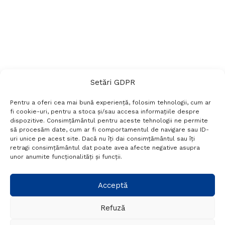
Setări GDPR
Pentru a oferi cea mai bună experiență, folosim tehnologii, cum ar
fi cookie-uri, pentru a stoca și/sau accesa informațiile despre
dispozitive. Consimțământul pentru aceste tehnologii ne permite
să procesăm date, cum ar fi comportamentul de navigare sau ID-
uri unice pe acest site. Dacă nu îți dai consimțământul sau îți
Termeni si conditii
Politică de confidențialitate
retragi consimțământul dat poate avea afecte negative asupra
Politica cookies
Setări GDPR
Contact
unor anumite funcționalități și funcții.
Telefon:
+40 788 760 194
Acceptă
Refuză
© Probr.ro 2022. Created by
I
MCreative.ro
.