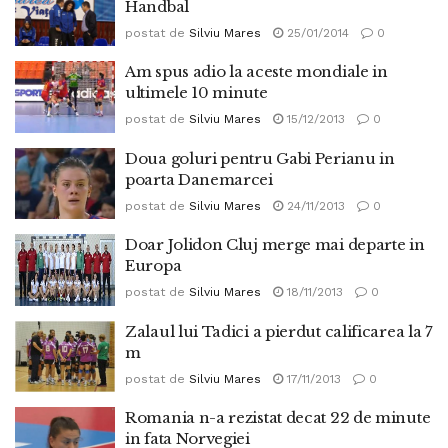
Handbal
postat de
Silviu Mares
25/01/2014
0
Am spus adio la aceste mondiale in
ultimele 10 minute
postat de
Silviu Mares
15/12/2013
0
Doua goluri pentru Gabi Perianu in
poarta Danemarcei
postat de
Silviu Mares
24/11/2013
0
Doar Jolidon Cluj merge mai departe in
Europa
postat de
Silviu Mares
18/11/2013
0
Zalaul lui Tadici a pierdut calificarea la 7
m
postat de
Silviu Mares
17/11/2013
0
Romania n-a rezistat decat 22 de minute
in fata Norvegiei