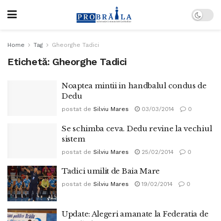
Home
Tag
Gheorghe Tadici
Etichetă:
Gheorghe Tadici
Noaptea mintii in handbalul condus de
Dedu
postat de
Silviu Mares
03/03/2014
0
Se schimba ceva. Dedu revine la vechiul
sistem
postat de
Silviu Mares
25/02/2014
0
Tadici umilit de Baia Mare
postat de
Silviu Mares
19/02/2014
0
Update: Alegeri amanate la Federatia de