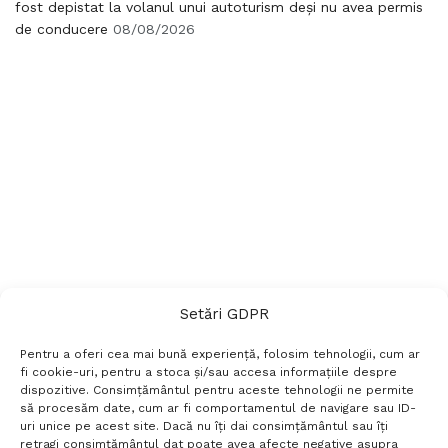
fost depistat la volanul unui autoturism deși nu avea permis
de conducere
08/08/2026
Setări GDPR
Pentru a oferi cea mai bună experiență, folosim tehnologii, cum ar
fi cookie-uri, pentru a stoca și/sau accesa informațiile despre
dispozitive. Consimțământul pentru aceste tehnologii ne permite
să procesăm date, cum ar fi comportamentul de navigare sau ID-
uri unice pe acest site. Dacă nu îți dai consimțământul sau îți
Termeni si conditii
Politică de confidențialitate
retragi consimțământul dat poate avea afecte negative asupra