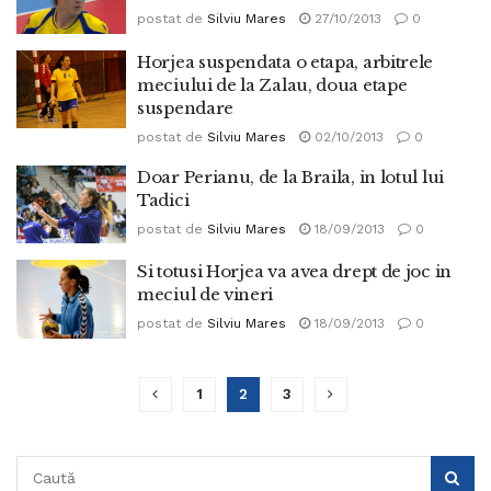
postat de
Silviu Mares
27/10/2013
0
Horjea suspendata o etapa, arbitrele
meciului de la Zalau, doua etape
suspendare
postat de
Silviu Mares
02/10/2013
0
Doar Perianu, de la Braila, in lotul lui
Tadici
postat de
Silviu Mares
18/09/2013
0
Si totusi Horjea va avea drept de joc in
meciul de vineri
postat de
Silviu Mares
18/09/2013
0
1
2
3