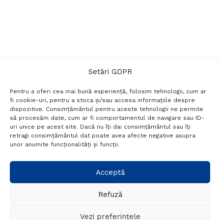
Setări GDPR
Pentru a oferi cea mai bună experiență, folosim tehnologii, cum ar
fi cookie-uri, pentru a stoca și/sau accesa informațiile despre
dispozitive. Consimțământul pentru aceste tehnologii ne permite
să procesăm date, cum ar fi comportamentul de navigare sau ID-
uri unice pe acest site. Dacă nu îți dai consimțământul sau îți
Termeni si conditii
Politică de confidențialitate
retragi consimțământul dat poate avea afecte negative asupra
Politica cookies
Setări GDPR
Contact
unor anumite funcționalități și funcții.
Telefon:
+40 788 760 194
Acceptă
Refuză
© Probr.ro 2022. Created by
I
MCreative.ro
.
Vezi preferințele