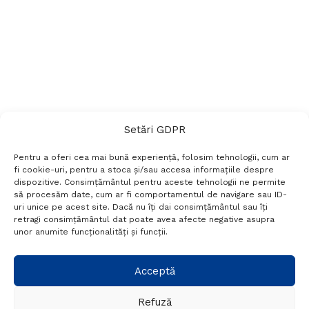
Setări GDPR
Pentru a oferi cea mai bună experiență, folosim tehnologii, cum ar
fi cookie-uri, pentru a stoca și/sau accesa informațiile despre
dispozitive. Consimțământul pentru aceste tehnologii ne permite
să procesăm date, cum ar fi comportamentul de navigare sau ID-
uri unice pe acest site. Dacă nu îți dai consimțământul sau îți
Termeni si conditii
Politică de confidențialitate
retragi consimțământul dat poate avea afecte negative asupra
Politica cookies
Setări GDPR
Contact
unor anumite funcționalități și funcții.
Telefon:
+40 788 760 194
Acceptă
Refuză