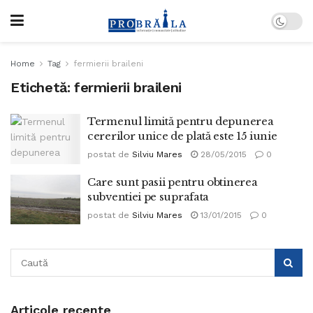
Home
Tag
fermierii braileni
Etichetă:
fermierii braileni
Termenul limită pentru depunerea
cererilor unice de plată este 15 iunie
postat de
Silviu Mares
28/05/2015
0
Care sunt pasii pentru obtinerea
subventiei pe suprafata
postat de
Silviu Mares
13/01/2015
0
Articole recente