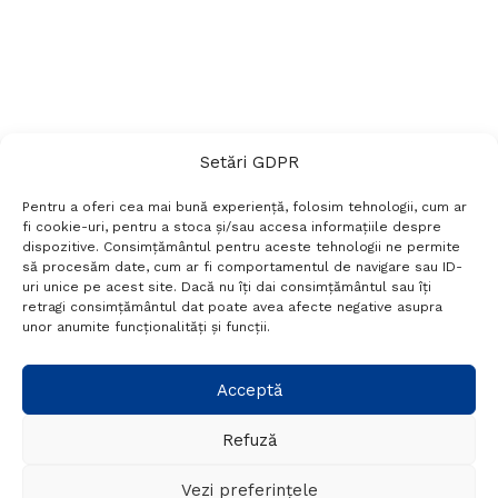
Setări GDPR
Pentru a oferi cea mai bună experiență, folosim tehnologii, cum ar
fi cookie-uri, pentru a stoca și/sau accesa informațiile despre
dispozitive. Consimțământul pentru aceste tehnologii ne permite
să procesăm date, cum ar fi comportamentul de navigare sau ID-
uri unice pe acest site. Dacă nu îți dai consimțământul sau îți
Termeni si conditii
Politică de confidențialitate
retragi consimțământul dat poate avea afecte negative asupra
Politica cookies
Setări GDPR
Contact
unor anumite funcționalități și funcții.
Telefon:
+40 788 760 194
Acceptă
Refuză
© Probr.ro 2022. Created by
I
MCreative.ro
.
Vezi preferințele