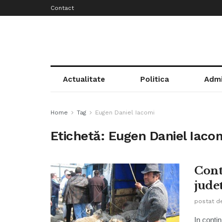
Contact
Actualitate
Politica
Admi
Home
Tag
Eugen Daniel Iacomi
Etichetă:
Eugen Daniel Iaco
Cont
jude
postat d
In contin