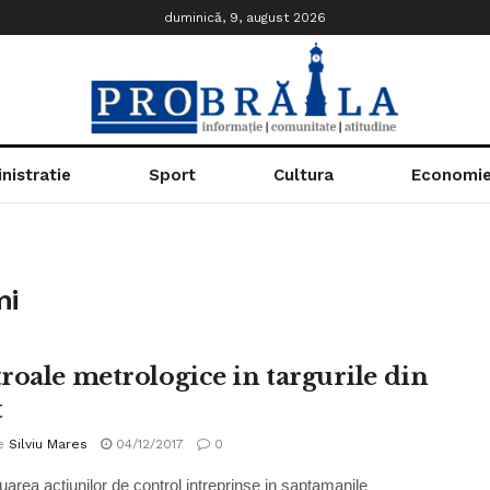
duminică, 9, august 2026
nistratie
Sport
Cultura
Economi
mi
roale metrologice in targurile din
t
e
Silviu Mares
04/12/2017
0
uarea actiunilor de control intreprinse in saptamanile