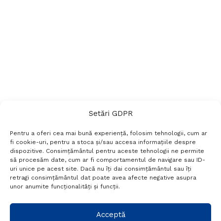
Setări GDPR
Pentru a oferi cea mai bună experiență, folosim tehnologii, cum ar
fi cookie-uri, pentru a stoca și/sau accesa informațiile despre
dispozitive. Consimțământul pentru aceste tehnologii ne permite
să procesăm date, cum ar fi comportamentul de navigare sau ID-
uri unice pe acest site. Dacă nu îți dai consimțământul sau îți
Termeni si conditii
Politică de confidențialitate
retragi consimțământul dat poate avea afecte negative asupra
Politica cookies
Setări GDPR
Contact
unor anumite funcționalități și funcții.
Telefon:
+40 788 760 194
Acceptă