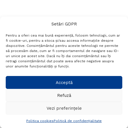
Setări GDPR
Pentru a oferi cea mai bună experiență, folosim tehnologii, cum ar
fi cookie-uri, pentru a stoca și/sau accesa informațiile despre
dispozitive. Consimțământul pentru aceste tehnologii ne permite
să procesăm date, cum ar fi comportamentul de navigare sau ID-
uri unice pe acest site. Dacă nu îți dai consimțământul sau îți
Termeni si conditii
Politică de confidențialitate
retragi consimțământul dat poate avea afecte negative asupra
Politica cookies
Setări GDPR
Contact
unor anumite funcționalități și funcții.
Telefon:
+40 788 760 194
Acceptă
Refuză
© Probr.ro 2022. Created by
I
MCreative.ro
.
Vezi preferințele
Politica cookies
Politică de confidențialitate