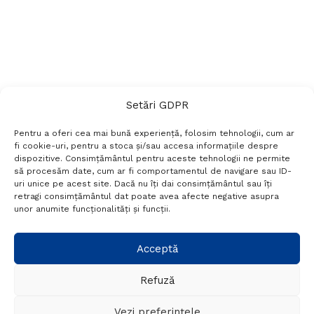
Setări GDPR
Pentru a oferi cea mai bună experiență, folosim tehnologii, cum ar
fi cookie-uri, pentru a stoca și/sau accesa informațiile despre
dispozitive. Consimțământul pentru aceste tehnologii ne permite
să procesăm date, cum ar fi comportamentul de navigare sau ID-
uri unice pe acest site. Dacă nu îți dai consimțământul sau îți
Termeni si conditii
Politică de confidențialitate
retragi consimțământul dat poate avea afecte negative asupra
Politica cookies
Setări GDPR
Contact
unor anumite funcționalități și funcții.
Telefon:
+40 788 760 194
Acceptă
Refuză
© Probr.ro 2022. Created by
I
MCreative.ro
.
Vezi preferințele