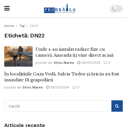
Home
Tag
DN22
Etichetă:
DN22
Unde s-au instalat radare fixe cu
cameră. Amenda îți vine direct acasă
postat de
Silviu Mares
08/01/2025
0
În localităţile Cuza Vodă, Salcia Tudor şi Ariciu au fost
inundate 18 gospodării
postat de
Silviu Mares
08/03/2014
0
Articole recente