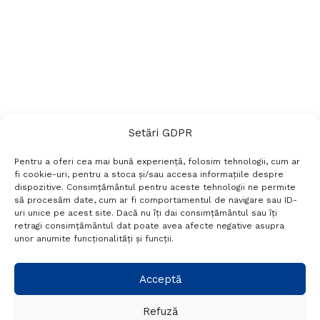
Setări GDPR
Pentru a oferi cea mai bună experiență, folosim tehnologii, cum ar
fi cookie-uri, pentru a stoca și/sau accesa informațiile despre
dispozitive. Consimțământul pentru aceste tehnologii ne permite
să procesăm date, cum ar fi comportamentul de navigare sau ID-
uri unice pe acest site. Dacă nu îți dai consimțământul sau îți
Termeni si conditii
Politică de confidențialitate
retragi consimțământul dat poate avea afecte negative asupra
Politica cookies
Setări GDPR
Contact
unor anumite funcționalități și funcții.
Telefon:
+40 788 760 194
Acceptă
Refuză