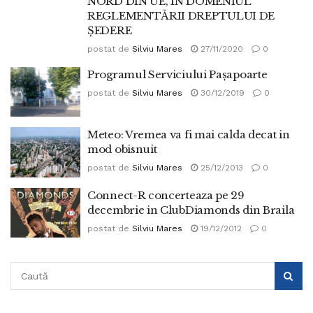
NORD DIN UE, ÎN DOMENIUL
REGLEMENTĂRII DREPTULUI DE
ȘEDERE
postat de
Silviu Mares
27/11/2020
0
Programul Serviciului Pașapoarte
postat de
Silviu Mares
30/12/2019
0
Meteo: Vremea va fi mai calda decat in
mod obisnuit
postat de
Silviu Mares
25/12/2013
0
Connect-R concerteaza pe 29
decembrie in ClubDiamonds din Braila
postat de
Silviu Mares
19/12/2012
0