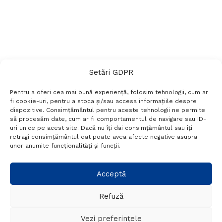
Setări GDPR
Pentru a oferi cea mai bună experiență, folosim tehnologii, cum ar
fi cookie-uri, pentru a stoca și/sau accesa informațiile despre
dispozitive. Consimțământul pentru aceste tehnologii ne permite
să procesăm date, cum ar fi comportamentul de navigare sau ID-
uri unice pe acest site. Dacă nu îți dai consimțământul sau îți
Termeni si conditii
Politică de confidențialitate
retragi consimțământul dat poate avea afecte negative asupra
Politica cookies
Setări GDPR
Contact
unor anumite funcționalități și funcții.
Telefon:
+40 788 760 194
Acceptă
Refuză
© Probr.ro 2022. Created by
I
MCreative.ro
.
Vezi preferințele