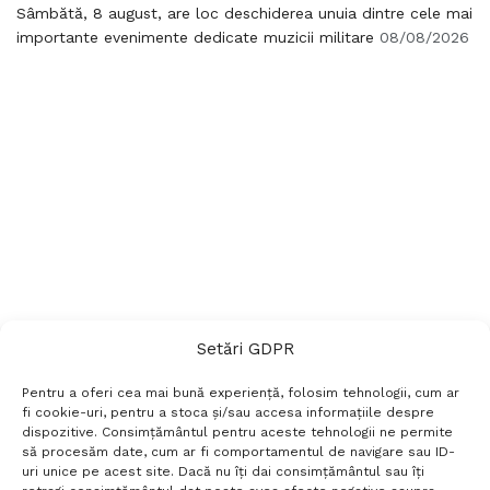
Sâmbătă, 8 august, are loc deschiderea unuia dintre cele mai
importante evenimente dedicate muzicii militare
08/08/2026
Setări GDPR
Pentru a oferi cea mai bună experiență, folosim tehnologii, cum ar
fi cookie-uri, pentru a stoca și/sau accesa informațiile despre
dispozitive. Consimțământul pentru aceste tehnologii ne permite
să procesăm date, cum ar fi comportamentul de navigare sau ID-
uri unice pe acest site. Dacă nu îți dai consimțământul sau îți
Termeni si conditii
Politică de confidențialitate