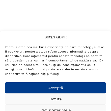
Setări GDPR
Pentru a oferi cea mai bună experiență, folosim tehnologii, cum ar
fi cookie-uri, pentru a stoca și/sau accesa informațiile despre
dispozitive. Consimțământul pentru aceste tehnologii ne permite
să procesăm date, cum ar fi comportamentul de navigare sau ID-
uri unice pe acest site. Dacă nu îți dai consimțământul sau îți
Termeni si conditii
Politică de confidențialitate
retragi consimțământul dat poate avea afecte negative asupra
Politica cookies
Setări GDPR
Contact
unor anumite funcționalități și funcții.
Telefon:
+40 788 760 194
Acceptă
Refuză
© Probr.ro 2022. Created by
I
MCreative.ro
.
Vezi preferințele