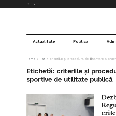
Contact
Actualitate
Politica
Admi
Home
Tag
criteriile și procedura de finanțare a prog
Etichetă:
criteriile și proce
sportive de utilitate publică
Dezb
Regu
crite