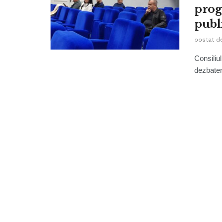
prog
publ
postat d
Consiliul
dezbater