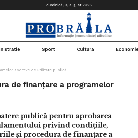
duminică, 9, august 2026
nistratie
Sport
Cultura
Economi
ramelor sportive de utilitate publică
dura de finanțare a programelor
atere publică pentru aprobarea
lamentului privind condițiile,
riile și procedura de finanțare a