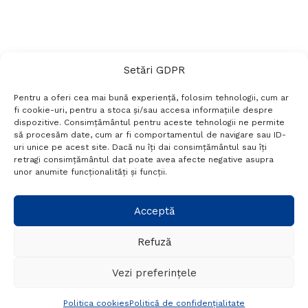
Setări GDPR
Pentru a oferi cea mai bună experiență, folosim tehnologii, cum ar
fi cookie-uri, pentru a stoca și/sau accesa informațiile despre
dispozitive. Consimțământul pentru aceste tehnologii ne permite
să procesăm date, cum ar fi comportamentul de navigare sau ID-
uri unice pe acest site. Dacă nu îți dai consimțământul sau îți
Termeni si conditii
Politică de confidențialitate
retragi consimțământul dat poate avea afecte negative asupra
Politica cookies
Setări GDPR
Contact
unor anumite funcționalități și funcții.
Telefon:
+40 788 760 194
Acceptă
Refuză
© Probr.ro 2022. Created by
I
MCreative.ro
.
Vezi preferințele
Politica cookies
Politică de confidențialitate