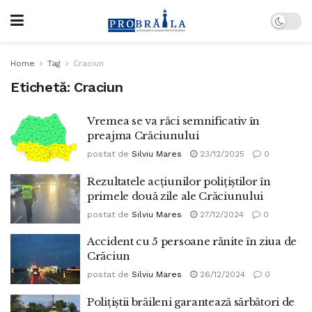
Home
Tag
Craciun
Etichetă:
Craciun
Vremea se va răci semnificativ în
preajma Crăciunului
postat de
Silviu Mares
23/12/2025
0
Rezultatele acțiunilor polițiștilor în
primele două zile ale Crăciunului
postat de
Silviu Mares
27/12/2024
0
Accident cu 5 persoane rănite în ziua de
Crăciun
postat de
Silviu Mares
26/12/2024
0
Polițiștii brăileni garantează sărbători de