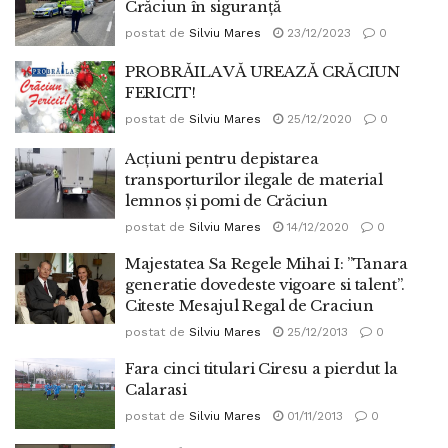
Crăciun în siguranță
postat de
Silviu Mares
23/12/2023
0
PROBRĂILA VĂ UREAZĂ CRĂCIUN
FERICIT!
postat de
Silviu Mares
25/12/2020
0
Acțiuni pentru depistarea
transporturilor ilegale de material
lemnos și pomi de Crăciun
postat de
Silviu Mares
14/12/2020
0
Majestatea Sa Regele Mihai I: ”Tanara
generatie dovedeste vigoare si talent”.
Citeste Mesajul Regal de Craciun
postat de
Silviu Mares
25/12/2013
0
Fara cinci titulari Ciresu a pierdut la
Calarasi
postat de
Silviu Mares
01/11/2013
0