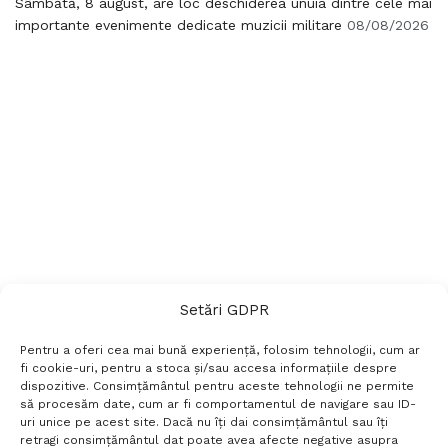
Sâmbătă, 8 august, are loc deschiderea unuia dintre cele mai
importante evenimente dedicate muzicii militare
08/08/2026
Setări GDPR
Pentru a oferi cea mai bună experiență, folosim tehnologii, cum ar
fi cookie-uri, pentru a stoca și/sau accesa informațiile despre
dispozitive. Consimțământul pentru aceste tehnologii ne permite
să procesăm date, cum ar fi comportamentul de navigare sau ID-
uri unice pe acest site. Dacă nu îți dai consimțământul sau îți
Termeni si conditii
Politică de confidențialitate
retragi consimțământul dat poate avea afecte negative asupra