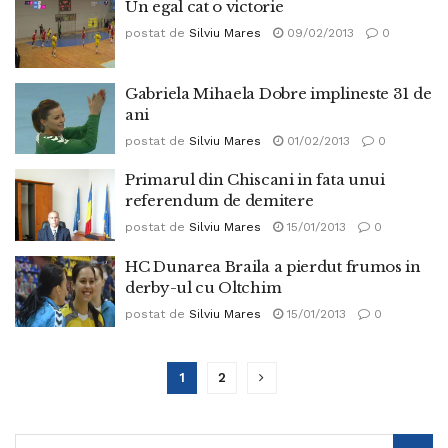
Un egal cat o victorie
postat de
Silviu Mares
09/02/2013
0
Gabriela Mihaela Dobre implineste 31 de
ani
postat de
Silviu Mares
01/02/2013
0
Primarul din Chiscani in fata unui
referendum de demitere
postat de
Silviu Mares
15/01/2013
0
HC Dunarea Braila a pierdut frumos in
derby-ul cu Oltchim
postat de
Silviu Mares
15/01/2013
0
1
2