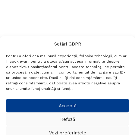
Setări GDPR
Pentru a oferi cea mai bună experiență, folosim tehnologii, cum ar
fi cookie-uri, pentru a stoca și/sau accesa informațiile despre
dispozitive. Consimțământul pentru aceste tehnologii ne permite
să procesăm date, cum ar fi comportamentul de navigare sau ID-
uri unice pe acest site. Dacă nu îți dai consimțământul sau îți
Termeni si conditii
Politică de confidențialitate
retragi consimțământul dat poate avea afecte negative asupra
Politica cookies
Setări GDPR
Contact
unor anumite funcționalități și funcții.
Telefon:
+40 788 760 194
Acceptă
Refuză
© Probr.ro 2022. Created by
I
MCreative.ro
.
Vezi preferințele