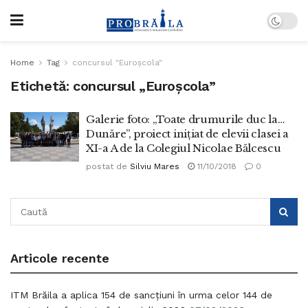
Home
Tag
concursul "Euroșcola"
Etichetă:
concursul „Euroșcola”
Galerie foto: „Toate drumurile duc la…
Dunăre”, proiect inițiat de elevii clasei a
XI-a A de la Colegiul Nicolae Bălcescu
postat de
Silviu Mares
11/10/2018
0
Articole recente
ITM Brăila a aplica 154 de sancțiuni în urma celor 144 de