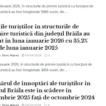
ebruarie 2026, în structurile de primire turistică cu funcţiuni de
ristică au fost înregistrate 5866 sosiri, din ...
ile turiștilor în structurile de
re turistică din judeţul Brăila au
ut în luna ianuarie 2026 cu 35,2%
 de luna ianuarie 2025
e
Silviu Mares
04/04/2026
0
anuarie 2026, în structurile de primire turistică cu funcţiuni de
ristică au fost înregistrate 3856 sosiri, din ...
rul de înnoptări ale turiștilor în
ul Brăila este în scădere în
mbrie 2025 față de octombrie 2024
e
Silviu Mares
06/01/2026
0