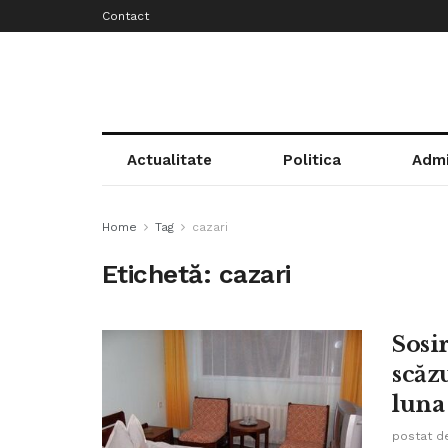
Contact
Actualitate
Politica
Admi
Home
Tag
cazari
Etichetă:
cazari
Sosir
scăzu
luna
postat d