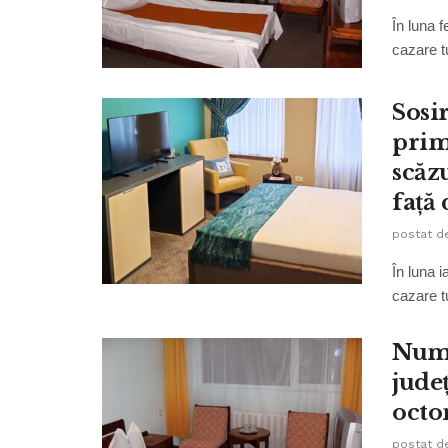
În luna f
cazare tu
Sosir
primi
scăz
faţă
postat d
În luna i
cazare tu
Numă
județ
octo
postat d