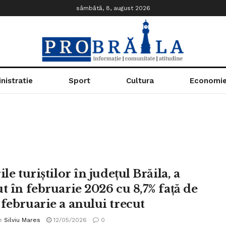
sâmbătă, 8, august 2026
nistratie
Sport
Cultura
Economi
ile turiștilor în județul Brăila, a
t în februarie 2026 cu 8,7% față de
 februarie a anului trecut
e
Silviu Mares
12/05/2026
0