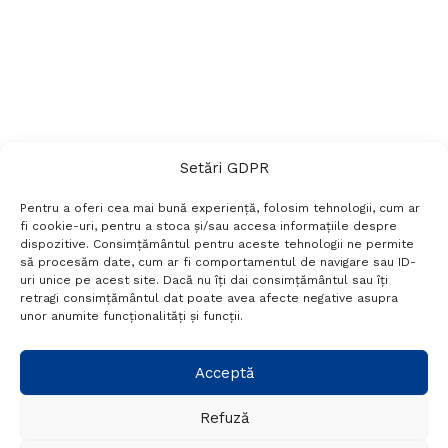
Setări GDPR
Pentru a oferi cea mai bună experiență, folosim tehnologii, cum ar
fi cookie-uri, pentru a stoca și/sau accesa informațiile despre
dispozitive. Consimțământul pentru aceste tehnologii ne permite
să procesăm date, cum ar fi comportamentul de navigare sau ID-
uri unice pe acest site. Dacă nu îți dai consimțământul sau îți
Termeni si conditii
Politică de confidențialitate
retragi consimțământul dat poate avea afecte negative asupra
Politica cookies
Setări GDPR
Contact
unor anumite funcționalități și funcții.
Telefon:
+40 788 760 194
Acceptă
Refuză
© Probr.ro 2022. Created by
I
MCreative.ro
.