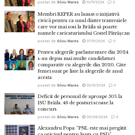
postat de
Silviu Mares
10/11/2024
0
Membri REPER au lansat o inițiativă
civică pentru ca unul dintre tramvaiele
care vor mai sosi la Brăila să poarte
numele caricaturistului Costel Pătrășcan
postat de
Silviu Mares
07/11/2024
0
Pentru alegerile parlamentare din 2024
s-au depus mai multe candidaturi
comparativ cu alegerile din 2020. Câte
femei sunt pe liste la alegerile de anul
acesta
postat de
Silviu Mares
05/11/2024
0
Deficit de personal de aproape 50% la
ISU Brăila. 46 de posturi scoase la
concurs
postat de
Silviu Mares
05/09/2024
0
Alexandru Popa: ”PNL este mai pregătit
ca oricând pentru lupta cu PSD”