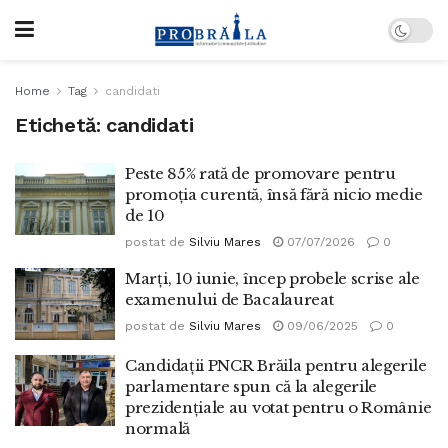
Home
Tag
candidati
Etichetă:
candidati
Peste 85% rată de promovare pentru
promoția curentă, însă fără nicio medie
de 10
postat de
Silviu Mares
07/07/2026
0
Marți, 10 iunie, încep probele scrise ale
examenului de Bacalaureat
postat de
Silviu Mares
09/06/2025
0
Candidații PNCR Brăila pentru alegerile
parlamentare spun că la alegerile
prezidențiale au votat pentru o Românie
normală