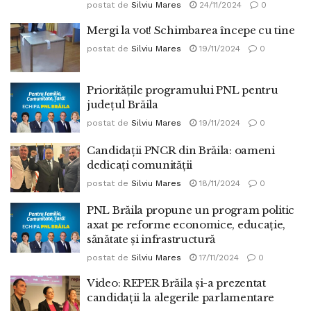
postat de
Silviu Mares
24/11/2024
0
Mergi la vot! Schimbarea începe cu tine
postat de
Silviu Mares
19/11/2024
0
Prioritățile programului PNL pentru
județul Brăila
postat de
Silviu Mares
19/11/2024
0
Candidații PNCR din Brăila: oameni
dedicați comunității
postat de
Silviu Mares
18/11/2024
0
PNL Brăila propune un program politic
axat pe reforme economice, educație,
sănătate și infrastructură
postat de
Silviu Mares
17/11/2024
0
Video: REPER Brăila și-a prezentat
candidații la alegerile parlamentare