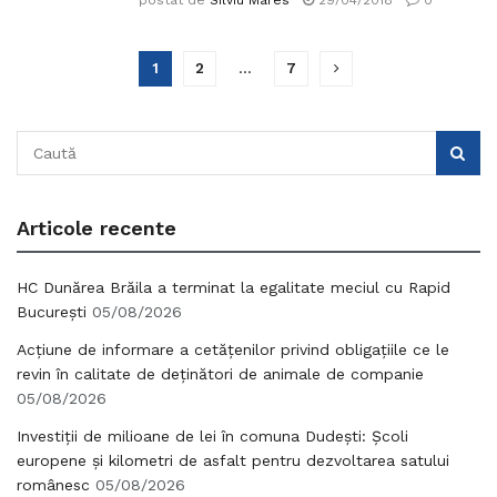
postat de
Silviu Mares
29/04/2018
0
1
2
…
7
Articole recente
HC Dunărea Brăila a terminat la egalitate meciul cu Rapid
București
05/08/2026
Acțiune de informare a cetățenilor privind obligațiile ce le
revin în calitate de deținători de animale de companie
05/08/2026
Investiții de milioane de lei în comuna Dudești: Școli
europene și kilometri de asfalt pentru dezvoltarea satului
românesc
05/08/2026