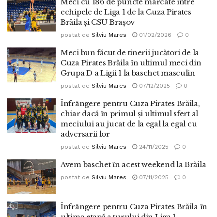
Meci cu 186 de puncte marcate între
echipele de Liga 1 de la Cuza Pirates
Brăila și CSU Brașov
postat de
Silviu Mares
01/02/2026
0
Meci bun făcut de tinerii jucători de la
Cuza Pirates Brăila în ultimul meci din
Grupa D a Ligii 1 la baschet masculin
postat de
Silviu Mares
07/12/2025
0
Înfrângere pentru Cuza Pirates Brăila,
chiar dacă în primul și ultimul sfert al
meciului au jucat de la egal la egal cu
adversarii lor
postat de
Silviu Mares
24/11/2025
0
Avem baschet în acest weekend la Brăila
postat de
Silviu Mares
07/11/2025
0
Înfrângere pentru Cuza Pirates Brăila în
ultima etapă a turului din Liga 1