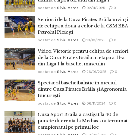
postat de
Silviu Mares
02/11/2025
0
Seniorii de la Cuza Pirates Brăila învinși
de echipa a doua a celor de la CSM BBA
Petrolul Ploiești
postat de
Silviu Mares
19/10/2025
0
Video: Victorie pentru echipa de seniori
de la Cuza Pirates Brăila în etapa a 11-a
din Liga 1 la baschet masculin
postat de
Silviu Mares
26/01/2025
0
Spectacol baschetbalistic în meciul
dintre Cuza Pirates Brăila și Agronomia
București
postat de
Silviu Mares
06/11/2024
0
Cuza Sport Braila a castigat la 40 de
puncte diferenta la Medias si a terminat
campionatul pe primul loc