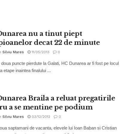
unarea nu a tinut piept
ioanelor decat 22 de minute
e
Silviu Mares
11/05/2013
0
 doua puncte pierdute la Galati, HC Dunarea ar fi fost pe locul
 etape inaintea finalului ...
unarea Braila a reluat pregatirile
ru a se mentine pe podium
e
Silviu Mares
03/12/2012
0
a saptamani de vacanta, elevele lui Ioan Baban si Cristian