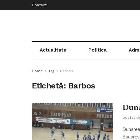
Contact
Actualitate
Politica
Admi
Home
Tag
Barbos
Etichetă:
Barbos
Duna
postat d
Dunarea 
Bucurest