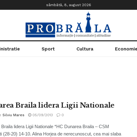
sâmbătă, 8, august 2026
nistratie
Sport
Cultura
Economi
rea Braila lidera Ligii Nationale
e
Silviu Mares
05/09/2013
0
Braila lidera Ligii Nationale *HC Dunarea Braila – CSM
i (28-20) 14-10. Alina Horjea de nerecunoscut, cea mai slaba