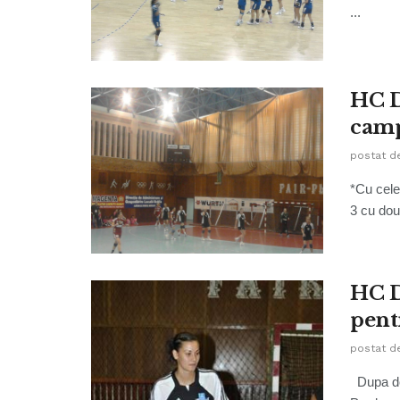
...
HC D
camp
postat d
*Cu cele
3 cu doua
HC D
pent
postat d
Dupa dou