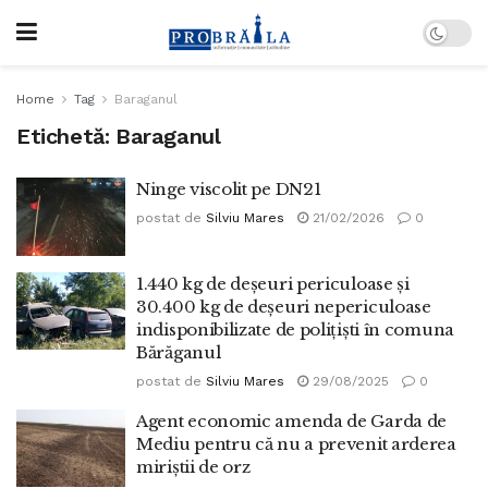
Home
Tag
Baraganul
Etichetă:
Baraganul
Ninge viscolit pe DN21
postat de
Silviu Mares
21/02/2026
0
1.440 kg de deșeuri periculoase și
30.400 kg de deșeuri nepericuloase
indisponibilizate de polițiști în comuna
Bărăganul
postat de
Silviu Mares
29/08/2025
0
Agent economic amenda de Garda de
Mediu pentru că nu a prevenit arderea
miriștii de orz