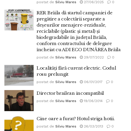
postat de
Silviu Mares
27/06/2025
0
RER Brăila dă startul campaniei de
pregătire a colectării separate a
deșeurilor menajere-reziduale,
reciclabile (plastic și metal) și
biodegradabile în județul Brăila,
conform contractului de delegare
încheiat cu ADI ECO DUNĂREA Brăila
postat de
Silviu Mares
29/07/2022
0
Localități fără curent electric. Codul
rosu prelungit
postat de
Silviu Mares
06/01/2017
0
Director brailean incompatibil
postat de
Silviu Mares
19/06/2014
0
Cine oare a furat? Hotul striga hotii.
postat de
Silviu Mares
26/03/2013
0