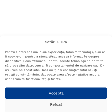
Setări GDPR
Pentru a oferi cea mai bună experiență, folosim tehnologii, cum ar
fi cookie-uri, pentru a stoca și/sau accesa informațiile despre
dispozitive. Consimțământul pentru aceste tehnologii ne permite
să procesăm date, cum ar fi comportamentul de navigare sau ID-
uri unice pe acest site. Dacă nu îți dai consimțământul sau îți
Termeni si conditii
Politică de confidențialitate
retragi consimțământul dat poate avea afecte negative asupra
Politica cookies
Setări GDPR
Contact
unor anumite funcționalități și funcții.
Telefon:
+40 788 760 194
Acceptă
Refuză
© Probr.ro 2022. Created by
I
MCreative.ro
.