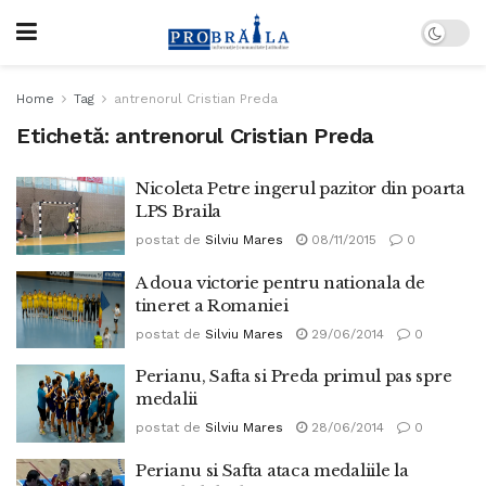
Home
Tag
antrenorul Cristian Preda
Etichetă:
antrenorul Cristian Preda
Nicoleta Petre ingerul pazitor din poarta
LPS Braila
postat de
Silviu Mares
08/11/2015
0
A doua victorie pentru nationala de
tineret a Romaniei
postat de
Silviu Mares
29/06/2014
0
Perianu, Safta si Preda primul pas spre
medalii
postat de
Silviu Mares
28/06/2014
0
Perianu si Safta ataca medaliile la