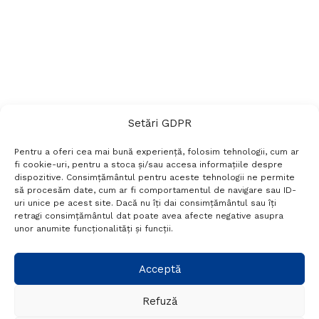
Setări GDPR
Pentru a oferi cea mai bună experiență, folosim tehnologii, cum ar
fi cookie-uri, pentru a stoca și/sau accesa informațiile despre
dispozitive. Consimțământul pentru aceste tehnologii ne permite
să procesăm date, cum ar fi comportamentul de navigare sau ID-
uri unice pe acest site. Dacă nu îți dai consimțământul sau îți
Termeni si conditii
Politică de confidențialitate
retragi consimțământul dat poate avea afecte negative asupra
Politica cookies
Setări GDPR
Contact
unor anumite funcționalități și funcții.
Telefon:
+40 788 760 194
Acceptă
Refuză
© Probr.ro 2022. Created by
I
MCreative.ro
.