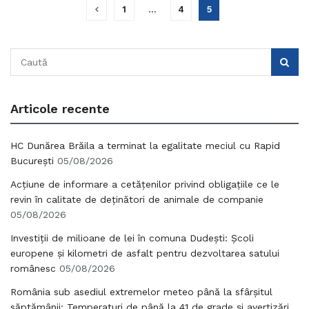
1
…
4
5
Articole recente
HC Dunărea Brăila a terminat la egalitate meciul cu Rapid
București
05/08/2026
Acțiune de informare a cetățenilor privind obligațiile ce le
revin în calitate de deținători de animale de companie
05/08/2026
Investiții de milioane de lei în comuna Dudești: Școli
europene și kilometri de asfalt pentru dezvoltarea satului
românesc
05/08/2026
România sub asediul extremelor meteo până la sfârșitul
săptămânii: Temperaturi de până la 41 de grade și avertizări