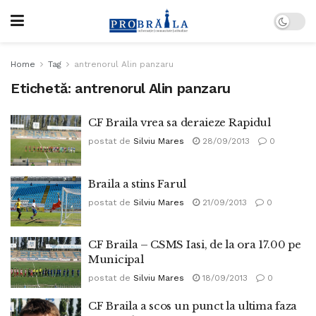
Home
Tag
antrenorul Alin panzaru
Etichetă:
antrenorul Alin panzaru
CF Braila vrea sa deraieze Rapidul
postat de
Silviu Mares
28/09/2013
0
Braila a stins Farul
postat de
Silviu Mares
21/09/2013
0
CF Braila – CSMS Iasi, de la ora 17.00 pe
Municipal
postat de
Silviu Mares
18/09/2013
0
CF Braila a scos un punct la ultima faza