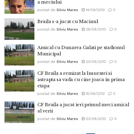
a meciului
postat de
Silviu Mares
14/09/2013
0
Braila s-a jucat cu Macinul
postat de
Silviu Mares
28/08/2013
0
Amical cu Dunarea Galati pe stadionul
Municipal
postat de
Silviu Mares
20/08/2013
0
CF Braila a remizat la Insuratei si
asteapta sa vada cu cine joaca in prima
etapa
postat de
Silviu Mares
15/08/2013
0
CF Braila a jucat ieri primul meci amical
al verii
postat de
Silviu Mares
03/08/2013
0