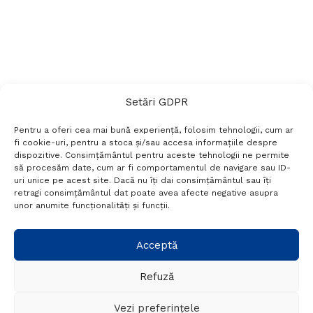
Setări GDPR
Pentru a oferi cea mai bună experiență, folosim tehnologii, cum ar
fi cookie-uri, pentru a stoca și/sau accesa informațiile despre
dispozitive. Consimțământul pentru aceste tehnologii ne permite
să procesăm date, cum ar fi comportamentul de navigare sau ID-
uri unice pe acest site. Dacă nu îți dai consimțământul sau îți
Termeni si conditii
Politică de confidențialitate
retragi consimțământul dat poate avea afecte negative asupra
Politica cookies
Setări GDPR
Contact
unor anumite funcționalități și funcții.
Telefon:
+40 788 760 194
Acceptă
Refuză
© Probr.ro 2022. Created by
I
MCreative.ro
.
Vezi preferințele