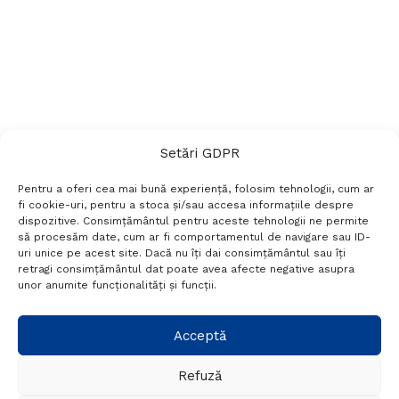
Setări GDPR
Pentru a oferi cea mai bună experiență, folosim tehnologii, cum ar
fi cookie-uri, pentru a stoca și/sau accesa informațiile despre
dispozitive. Consimțământul pentru aceste tehnologii ne permite
să procesăm date, cum ar fi comportamentul de navigare sau ID-
uri unice pe acest site. Dacă nu îți dai consimțământul sau îți
Termeni si conditii
Politică de confidențialitate
retragi consimțământul dat poate avea afecte negative asupra
Politica cookies
Setări GDPR
Contact
unor anumite funcționalități și funcții.
Telefon:
+40 788 760 194
Acceptă
Refuză
© Probr.ro 2022. Created by
I
MCreative.ro
.