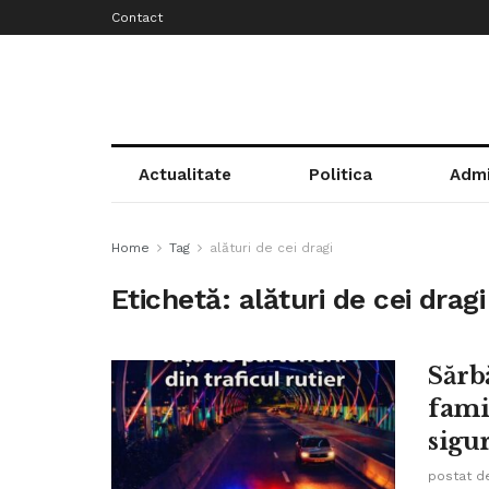
Contact
Actualitate
Politica
Admi
Home
Tag
alături de cei dragi
Etichetă:
alături de cei dragi
Sărb
fami
sigur
postat d