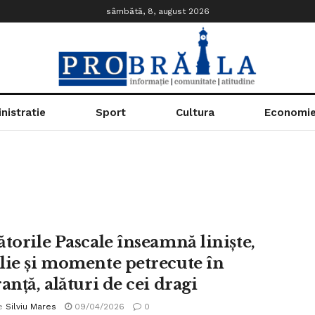
sâmbătă, 8, august 2026
nistratie
Sport
Cultura
Economi
ătorile Pascale înseamnă liniște,
lie și momente petrecute în
anță, alături de cei dragi
e
Silviu Mares
09/04/2026
0