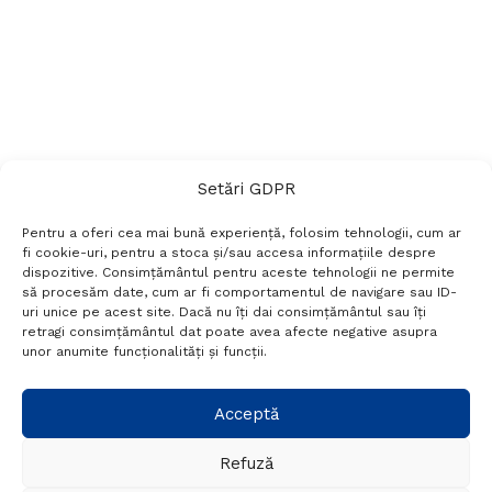
Setări GDPR
Pentru a oferi cea mai bună experiență, folosim tehnologii, cum ar
fi cookie-uri, pentru a stoca și/sau accesa informațiile despre
dispozitive. Consimțământul pentru aceste tehnologii ne permite
să procesăm date, cum ar fi comportamentul de navigare sau ID-
uri unice pe acest site. Dacă nu îți dai consimțământul sau îți
Termeni si conditii
Politică de confidențialitate
retragi consimțământul dat poate avea afecte negative asupra
Politica cookies
Setări GDPR
Contact
unor anumite funcționalități și funcții.
Telefon:
+40 788 760 194
Acceptă
Refuză
© Probr.ro 2022. Created by
I
MCreative.ro
.