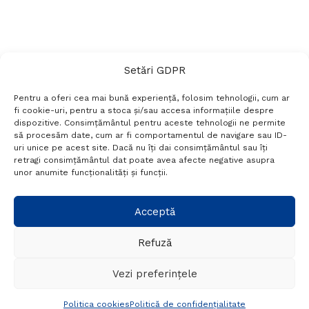
Setări GDPR
Pentru a oferi cea mai bună experiență, folosim tehnologii, cum ar
fi cookie-uri, pentru a stoca și/sau accesa informațiile despre
dispozitive. Consimțământul pentru aceste tehnologii ne permite
să procesăm date, cum ar fi comportamentul de navigare sau ID-
uri unice pe acest site. Dacă nu îți dai consimțământul sau îți
Termeni si conditii
Politică de confidențialitate
retragi consimțământul dat poate avea afecte negative asupra
Politica cookies
Setări GDPR
Contact
unor anumite funcționalități și funcții.
Telefon:
+40 788 760 194
Acceptă
Refuză
© Probr.ro 2022. Created by
I
MCreative.ro
.
Vezi preferințele
Politica cookies
Politică de confidențialitate