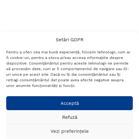
Setări GDPR
Pentru a oferi cea mai bună experiență, folosim tehnologii, cum ar
fi cookie-uri, pentru a stoca și/sau accesa informațiile despre
dispozitive. Consimțământul pentru aceste tehnologii ne permite
să procesăm date, cum ar fi comportamentul de navigare sau ID-
uri unice pe acest site. Dacă nu îți dai consimțământul sau îți
Termeni si conditii
Politică de confidențialitate
retragi consimțământul dat poate avea afecte negative asupra
Politica cookies
Setări GDPR
Contact
unor anumite funcționalități și funcții.
Telefon:
+40 788 760 194
Acceptă
Refuză
© Probr.ro 2022. Created by
I
MCreative.ro
.
Vezi preferințele