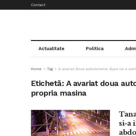
Contact
Actualitate
Politica
Admi
Home
Tag
A avariat doua autoturisme dupa ce a sari
Etichetă:
A avariat doua aut
propria masina
Tanar
si-a 
abd