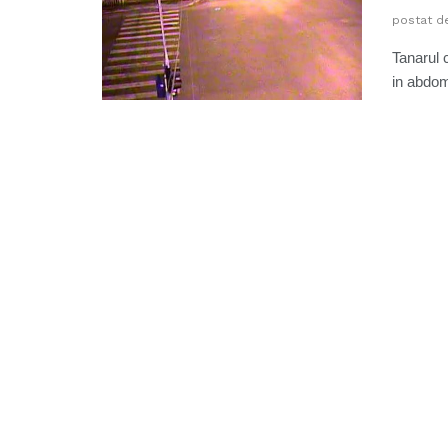
postat d
Tanarul c
in abdom