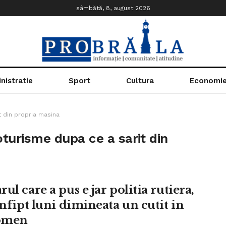
sâmbătă, 8, august 2026
nistratie
Sport
Cultura
Economi
t din propria masina
oturisme dupa ce a sarit din
ul care a pus e jar politia rutiera,
infipt luni dimineata un cutit in
omen