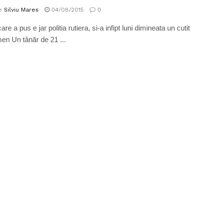
e
Silviu Mares
04/08/2015
0
are a pus e jar politia rutiera, si-a infipt luni dimineata un cutit
en Un tânăr de 21 ...