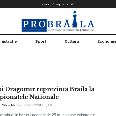
vineri, 7, august 2026
nistratie
Sport
Cultura
Economi
si Dragomir reprezinta Braila la
ionatele Nationale
e
Silviu Mares
20/11/2013
0
oiembrie, in bazinul acoperit de 25 m, cu sase culoare din