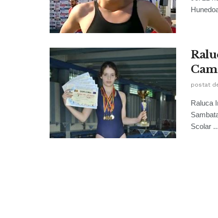
Hunedoar
Raluc
Camp
postat d
Raluca I
Sambata 
Scolar ..