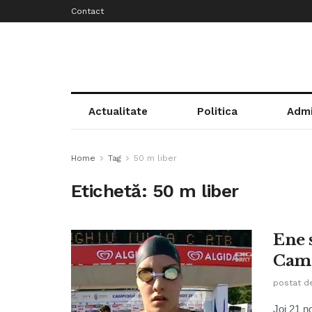
Contact
Actualitate
Politica
Admi
Home
Tag
50 m liber
Etichetă:
50 m liber
Ene 
Camp
postat d
Joi 21 n