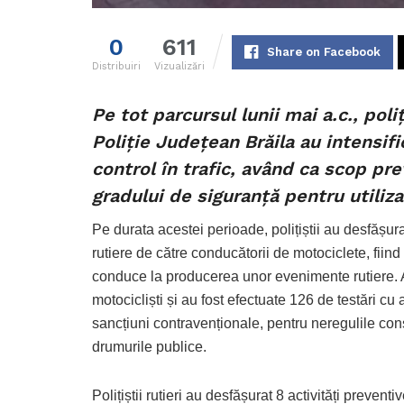
0
611
Share on Facebook
Distribuiri
Vizualizări
Pe tot parcursul lunii mai a.c., poli
Poliție Județean Brăila au intensifi
control în trafic, având ca scop pre
gradului de siguranță pentru utiliza
Pe durata acestei perioade, polițiștii au desfășurat
rutiere de către conducătorii de motociclete, fiind
conduce la producerea unor evenimente rutiere. Astf
motocicliști și au fost efectuate 126 de testări c
sancțiuni contravenționale, pentru neregulile con
drumurile publice.
Polițiștii rutieri au desfășurat 8 activități preventi