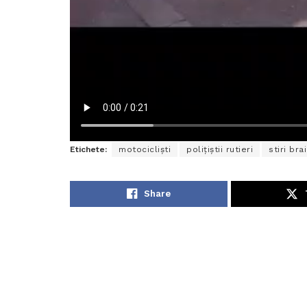
Etichete:
motocicliști
polițiștii rutieri
stiri brai
Share