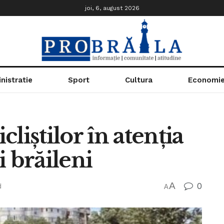
joi, 6, august 2026
nistratie
Sport
Cultura
Economi
liștilor în atenția
ri brăileni
A
0
d
A