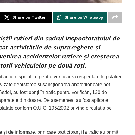
Share on Twitter
Share on Whatsapp
țiștii rutieri din cadrul Inspectoratului de
cat activitățile de supraveghere și
venirea accidentelor rutiere și creșterea
torii vehiculelor pe două roți.
 acțiuni specifice pentru verificarea respectării legislației
 vizate depistarea și sancționarea abaterilor care pot
el, au fost opriți în trafic pentru verificări, 130 de
u aparatele din dotare. De asemenea, au fost aplicate
statate conform O.U.G. 195/2002 privind circulația pe
ve și de informare, prin care participanții la trafic au primit