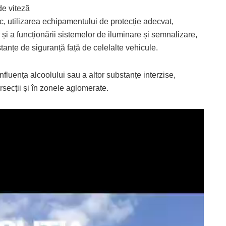
de viteză
ic, utilizarea echipamentului de protecție adecvat,
r și a funcționării sistemelor de iluminare și semnalizare,
tanțe de siguranță față de celelalte vehicule.
nfluența alcoolului sau a altor substanțe interzise,
rsecții și în zonele aglomerate.