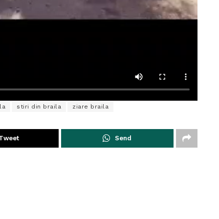
la
stiri din braila
ziare braila
Tweet
Send