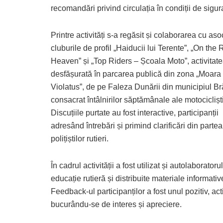
recomandări privind circulația în condiții de sigur
Printre activități s-a regăsit și colaborarea cu asoc
cluburile de profil „Haiducii lui Terente”, „On the
Heaven” și „Top Riders – Școala Moto”, activitate
desfășurată în parcarea publică din zona „Moara
Violatus”, de pe Faleza Dunării din municipiul Bră
consacrat întâlnirilor săptămânale ale motocicliști
Discuțiile purtate au fost interactive, participanții
adresând întrebări și primind clarificări din partea
polițiștilor rutieri.
În cadrul activității a fost utilizat și autolaboratoru
educație rutieră și distribuite materiale informativ
Feedback-ul participanților a fost unul pozitiv, act
bucurându-se de interes și apreciere.