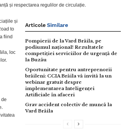
anță și respectarea regulilor de circulație.
iațiile și
Articole
Similare
 Road to
a fiind
Pompierii de la Vard Brăila, pe
podiumul național! Rezultatele
ila, loc
competiției serviciilor de urgență de
la Buzău
lor.
Oportunitate pentru antreprenorii
brăileni: CCIA Brăila vă invită la un
webinar gratuit despre
implementarea Inteligenței
Artificiale în afaceri
l de
Grav accident colectiv de muncă la
e.
Vard Brăila
ivitatea