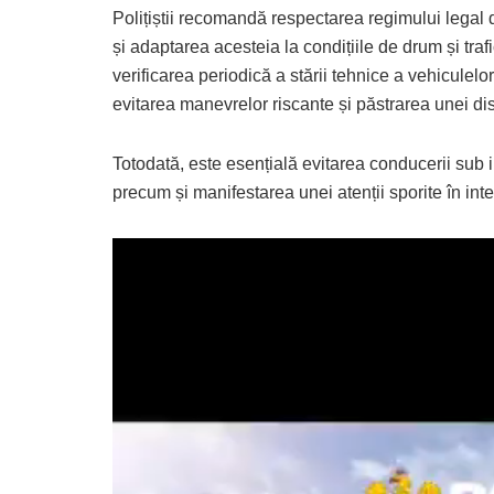
Polițiștii recomandă respectarea regimului legal 
și adaptarea acesteia la condițiile de drum și traf
verificarea periodică a stării tehnice a vehiculelo
evitarea manevrelor riscante și păstrarea unei dis
Totodată, este esențială evitarea conducerii sub i
precum și manifestarea unei atenții sporite în inte