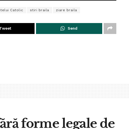
ștelui Catolic
stiri braila
ziare braila
Tweet
Send
ără forme legale de