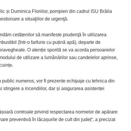
lic și Duminica Floriilor, pompieri din cadrul ISU Brăila
stionare a situaţiilor de urgenţă.
ndăm cetățenilor să manifeste prudenţă în utilizarea
ustibil (într-o farfurie cu puțină apă), departe de
supravegheate. O atenție sporită se va acorda persoanelor
 modului de utilizare a lumânărilor sau candelelor aprinse,
cuințe.
cu public numeros, vor fi prezente echipaje cu tehnica din
 stingere a incendiilor, dar și asigurarea asistenței
esfășoară controale privind respectarea normelor de apărare
mare preventivă în lăcașurile de cult din județ“, a precizat