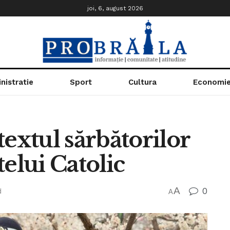
joi, 6, august 2026
nistratie
Sport
Cultura
Economi
textul sărbătorilor
ștelui Catolic
A
0
d
A