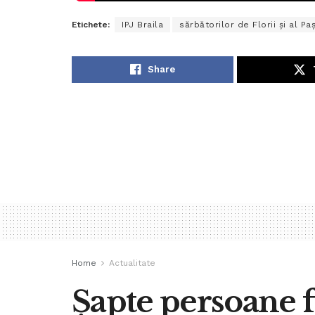
Etichete:
IPJ Braila
sărbătorilor de Florii și al Pa
Share
Home
Actualitate
Șapte persoane f