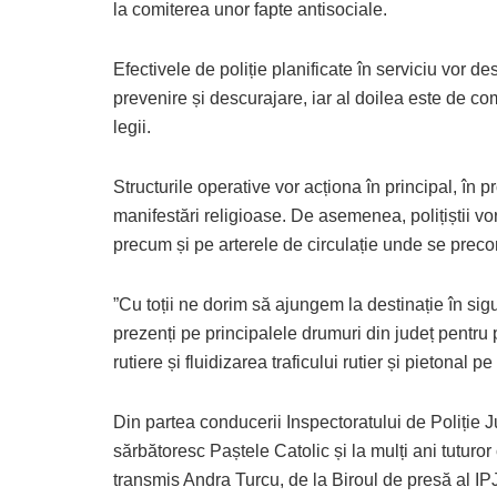
la comiterea unor fapte antisociale.
Efectivele de poliție planificate în serviciu vor de
prevenire și descurajare, iar al doilea este de c
legii.
Structurile operative vor acționa în principal, în 
manifestări religioase. De asemenea, polițiștii vor
precum și pe arterele de circulație unde se preconi
”Cu toții ne dorim să ajungem la destinație în sigur
prezenți pe principalele drumuri din județ pentru
rutiere și fluidizarea traficului rutier și pietonal 
Din partea conducerii Inspectoratului de Poliție Ju
sărbătoresc Paștele Catolic și la mulți ani tuturor
transmis Andra Turcu, de la Biroul de presă al IPJ