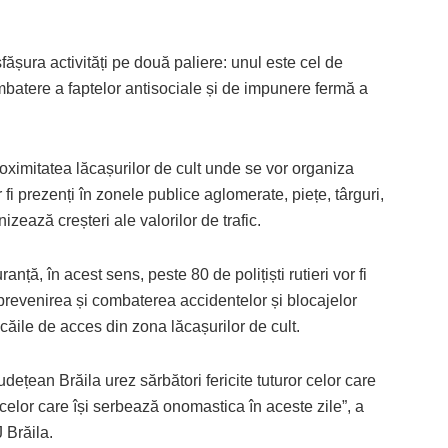
sfășura activități pe două paliere: unul este cel de
ombatere a faptelor antisociale și de impunere fermă a
proximitatea lăcașurilor de cult unde se vor organiza
 fi prezenți în zonele publice aglomerate, piețe, târguri,
zează creșteri ale valorilor de trafic.
anță, în acest sens, peste 80 de polițiști rutieri vor fi
 prevenirea și combaterea accidentelor și blocajelor
pe căile de acces din zona lăcașurilor de cult.
dețean Brăila urez sărbători fericite tuturor celor care
 celor care își serbează onomastica în aceste zile”, a
 Brăila.