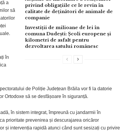
nță a
privind obligațiile ce le revin în
nilor să
calitate de deținători de animale de
companie
atorilor
nței
Investiții de milioane de lei în
tuale.
comuna Dudești: Școli europene și
kilometri de asfalt pentru
dezvoltarea satului românesc
ți în
ica
nspectoratului de Poliție Județean Brăila vor fi la datorie
lor Ortodoxe să se desfășoare în siguranță.
oadă, în sistem integrat, împreună cu jandarmii în
ca prioritate prevenirea și descurajarea oricăror
r și intervenția rapidă atunci când sunt sesizați cu privire