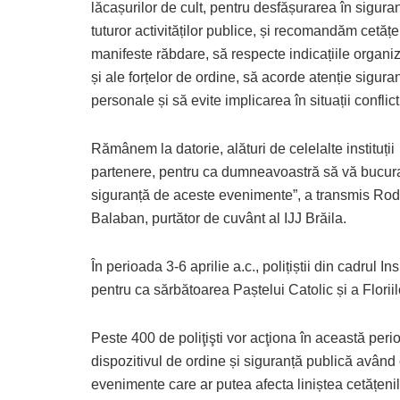
lăcașurilor de cult, pentru desfășurarea în sigura
tuturor activităților publice, și recomandăm cetățe
manifeste răbdare, să respecte indicațiile organiz
și ale forțelor de ordine, să acorde atenție sigura
personale și să evite implicarea în situații conflic
Rămânem la datorie, alături de celelalte instituții
partenere, pentru ca dumneavoastră să vă bucura
siguranță de aceste evenimente”, a transmis Rod
Balaban, purtător de cuvânt al IJJ Brăila.
În perioada 3-6 aprilie a.c., polițiștii din cadrul I
pentru ca sărbătoarea Paștelui Catolic și a Florii
Peste 400 de poliţişti vor acţiona în această peri
dispozitivul de ordine și siguranță publică având 
evenimente care ar putea afecta liniștea cetățenilo