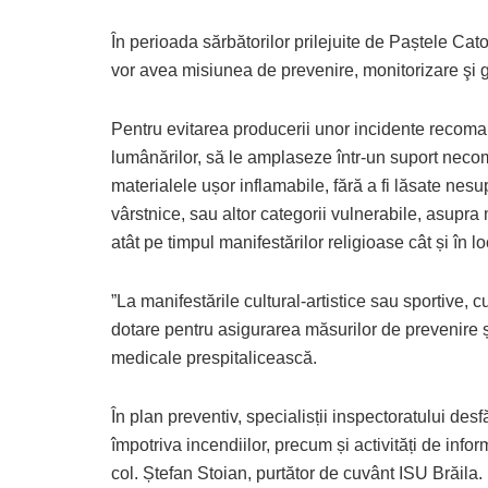
În perioada sărbătorilor prilejuite de Paștele Cato
vor avea misiunea de prevenire, monitorizare şi ge
Pentru evitarea producerii unor incidente recoma
lumânărilor, să le amplaseze într-un suport necomb
materialele ușor inflamabile, fără a fi lăsate ne
vârstnice, sau altor categorii vulnerabile, asupra
atât pe timpul manifestărilor religioase cât și în lo
”La manifestările cultural-artistice sau sportive, 
dotare pentru asigurarea măsurilor de prevenire și
medicale prespitalicească.
În plan preventiv, specialisții inspectoratului d
împotriva incendiilor, precum și activități de infor
col. Ștefan Stoian, purtător de cuvânt ISU Brăila.