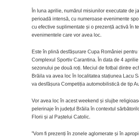
În luna aprilie, numărul misiunilor executate de j
perioadă intensă, cu numeroase evenimente sportiv
cu efective suplimentate și o prezență activă în te
evenimentele care vor avea loc.
Este în plină desfășurare Cupa României pentru ti
Complexul Sportiv Carantina. În data de 4 aprili
sezonului pe două roți. Meciul de fotbal dintre 
Brăila va avea loc în localitatea stațiunea Lacu Să
va desfășura Competiția automobilistică de tip Au
Vor avea loc în acest weekend și slujbe religioas
pelerinaje în județul Brăila în contextul sărbătoril
Florii și al Paștelui Catolic.
”Vom fi prezenți în zonele aglomerate și în aprop