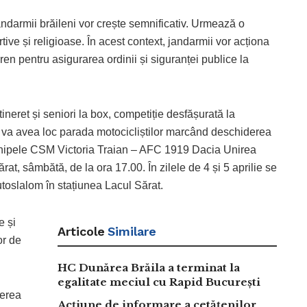
andarmii brăileni vor crește semnificativ. Urmează o
e și religioase. În acest context, jandarmii vor acționa
ren pentru asigurarea ordinii și siguranței publice la
neret și seniori la box, competiție desfășurată la
e va avea loc parada motocicliștilor marcând deschiderea
echipele CSM Victoria Traian – AFC 1919 Dacia Unirea
rat, sâmbătă, de la ora 17.00. În zilele de 4 și 5 aprilie se
toslalom în stațiunea Lacul Sărat.
e și
Articole
Similare
or de
HC Dunărea Brăila a terminat la
egalitate meciul cu Rapid București
ierea
Acțiune de informare a cetățenilor