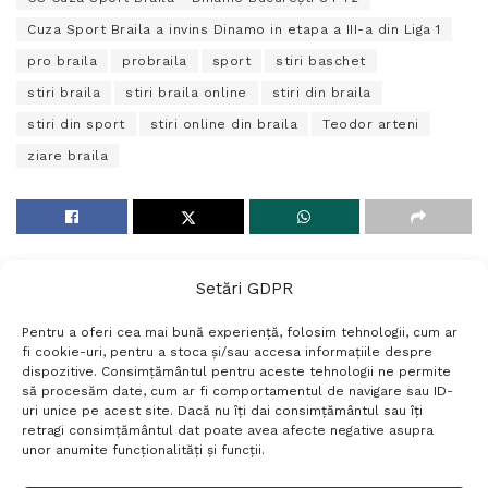
Cuza Sport Braila a invins Dinamo in etapa a III-a din Liga 1
pro braila
probraila
sport
stiri baschet
stiri braila
stiri braila online
stiri din braila
stiri din sport
stiri online din braila
Teodor arteni
ziare braila
Setări GDPR
Pentru a oferi cea mai bună experiență, folosim tehnologii, cum ar
fi cookie-uri, pentru a stoca și/sau accesa informațiile despre
dispozitive. Consimțământul pentru aceste tehnologii ne permite
să procesăm date, cum ar fi comportamentul de navigare sau ID-
uri unice pe acest site. Dacă nu îți dai consimțământul sau îți
Termeni si conditii
Politică de confidențialitate
retragi consimțământul dat poate avea afecte negative asupra
Politica cookies
Setări GDPR
Contact
unor anumite funcționalități și funcții.