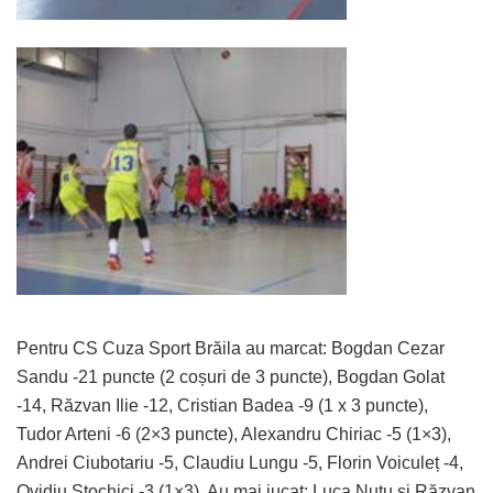
Pentru CS Cuza Sport Brăila au marcat: Bogdan Cezar
Sandu -21 puncte (2 coșuri de 3 puncte), Bogdan Golat
-14, Răzvan Ilie -12, Cristian Badea -9 (1 x 3 puncte),
Tudor Arteni -6 (2×3 puncte), Alexandru Chiriac -5 (1×3),
Andrei Ciubotariu -5, Claudiu Lungu -5, Florin Voiculeț -4,
Ovidiu Stochici -3 (1×3). Au mai jucat: Luca Nuțu și Răzvan