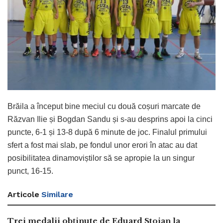
Brăila a început bine meciul cu două coșuri marcate de
Răzvan Ilie și Bogdan Sandu și s-au desprins apoi la cinci
puncte, 6-1 și 13-8 după 6 minute de joc. Finalul primului
sfert a fost mai slab, pe fondul unor erori în atac au dat
posibilitatea dinamoviștilor să se apropie la un singur
punct, 16-15.
Articole
Similare
Trei medalii obținute de Eduard Stoian la