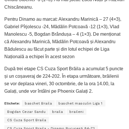
Chiscăneanu.
Pentru Dinamo au marcat: Alexandru Marinică – 27 (4×3),
Gabriel Pîrjolescu -24, Mădălin Potcoavă -12 (1×3), Vlad
Manolescu -5, Bogdan Brândușa – 4 (1×3). De menționat
că Alexandru Marinică, Mădălin Potcoavă și Alexandru
Bădulescu au făcut parte și din lotul echipei de Liga
Națională a echipei în acest sezon
După trei etape CS Cuza Sport Brăila a acumulat 5 puncte
și un coșaveraj de 224-202. În etapa următoare, brăilenii
se vor deplasa vineri, 30 octombrie, de la ora 14.00, la
Galați, unde vor întâlni pe Phoenix Galați 2.
Etichete:
baschet Braila
baschet masculin Liga 1
Bogdan Cezar Sandu
braila
braileni
CS Cuza Sport Braila
CS Cuza Sport Braila - Dinamo București 84-72