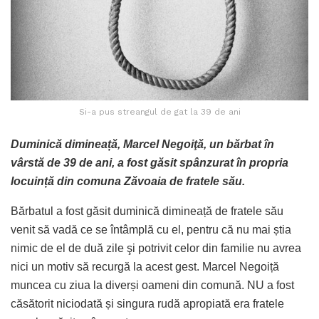
Si-a pus streangul de gat la 39 de ani
Duminică dimineață, Marcel Negoiţă, un bărbat în
vârstă de 39 de ani, a fost găsit spânzurat în propria
locuință din comuna Zăvoaia de fratele său.
Bărbatul a fost găsit duminică dimineață de fratele său
venit să vadă ce se întâmplă cu el, pentru că nu mai știa
nimic de el de duă zile şi potrivit celor din familie nu avrea
nici un motiv să recurgă la acest gest. Marcel Negoiță
muncea cu ziua la diverși oameni din comună. NU a fost
căsătorit niciodată și singura rudă apropiată era fratele