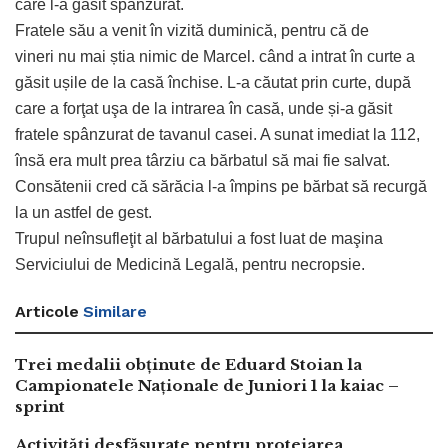
care l-a găsit spânzurat.
Fratele său a venit în vizită duminică, pentru că de
vineri nu mai știa nimic de Marcel. când a intrat în curte a
găsit ușile de la casă închise. L-a căutat prin curte, după
care a forţat uşa de la intrarea în casă, unde și-a găsit
fratele spânzurat de tavanul casei. A sunat imediat la 112,
însă era mult prea târziu ca bărbatul să mai fie salvat.
Consătenii cred că sărăcia l-a împins pe bărbat să recurgă
la un astfel de gest.
Trupul neînsufleţit al bărbatului a fost luat de maşina
Serviciului de Medicină Legală, pentru necropsie.
Articole
Similare
Trei medalii obținute de Eduard Stoian la
Campionatele Naționale de Juniori 1 la kaiac –
sprint
Activități desfășurate pentru protejarea