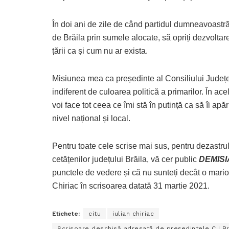
În doi ani de zile de când partidul dumneavoastră 
de Brăila prin sumele alocate, să opriți dezvoltare
țării ca și cum nu ar exista.
Misiunea mea ca președinte al Consiliului Județean
indiferent de culoarea politică a primarilor. În ace
voi face tot ceea ce îmi stă în putință ca să îi ap
nivel național și local.
Pentru toate cele scrise mai sus, pentru dezastrul
cetățenilor județului Brăila, vă cer public
DEMISI
punctele de vedere și că nu sunteți decât o marion
Chiriac în scrisoarea datată 31 martie 2021.
Etichete:
citu
iulian chiriac
Scrisoare deschisă adresată de președintele CJ Br