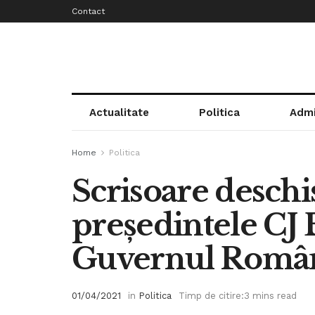
Contact
Actualitate
Politica
Admi
Home
Politica
Scrisoare deschi
președintele CJ B
Guvernul Român
01/04/2021
in
Politica
Timp de citire:3 mins read