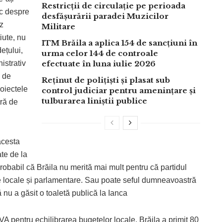
Restricții de circulație pe perioada
ic despre
desfășurării paradei Muzicilor
z
Militare
ute, nu
ITM Brăila a aplica 154 de sancțiuni în
dețului,
urma celor 144 de controale
istrativ
efectuate în luna iulie 2026
e de
Reținut de polițiști și plasat sub
roiectele
control judiciar pentru amenințare și
tulburarea liniștii publice
ră de
acesta
ate de la
probabil că Brăila nu merită mai mult pentru că partidul
e locale și parlamentare. Sau poate seful dumneavoastră
 nu a găsit o toaletă publică la Ianca
A pentru echilibrarea bugetelor locale, Brăila a primit 80