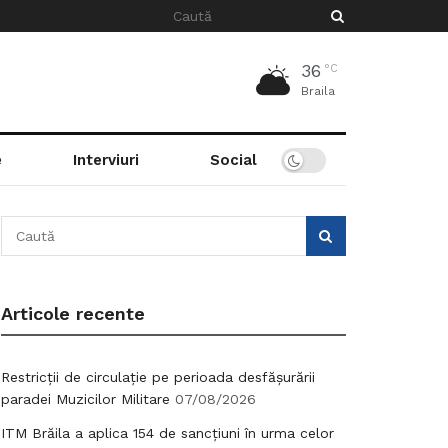
36
°C
Braila
e
Interviuri
Social
Articole recente
Restricții de circulație pe perioada desfășurării
paradei Muzicilor Militare
07/08/2026
ITM Brăila a aplica 154 de sancțiuni în urma celor