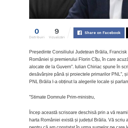
0
9
Share on Facebook
Distribuiri
Vizualizări
Președinte Consiliului Județean Brăila, Francisk
României și premierului Florin Cîțu, în care acuză
alocate de la Guvern”. Iulian Chiriac spune în sc
desăvârșire până și proiectele primarilor PNL”, ș
PNL Brăila l-a obținut la alegerile locale și parla
”Stimate Domnule Prim-ministru,
Încep această scrisoare deschisă prin a vă reami
harta României există și județul Brăila. Vă scriu 
pentru că am constatat în urma sumelor pe care le