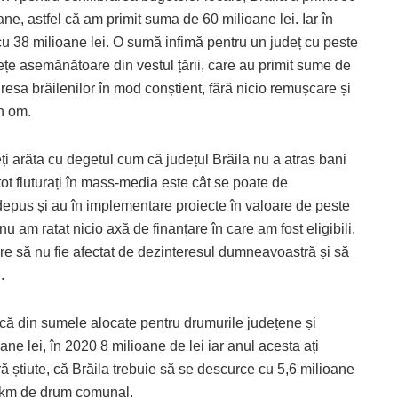
ane, astfel că am primit suma de 60 milioane lei. Iar în
cu 38 milioane lei. O sumă infimă pentru un județ cu peste
ețe asemănătoare din vestul țării, care au primit sume de
dresa brăilenilor în mod conștient, fără nicio remușcare și
n om.
ți arăta cu degetul cum că județul Brăila nu a atras bani
t fluturați în mass-media este cât se poate de
 depus și au în implementare proiecte în valoare de peste
 am ratat nicio axă de finanțare în care am fost eligibili.
e să nu fie afectat de dezinteresul dumneavoastră și să
.
că din sumele alocate pentru drumurile județene și
e lei, în 2020 8 milioane de lei iar anul acesta ați
 știute, că Brăila trebuie să se descurce cu 5,6 milioane
0 km de drum comunal.