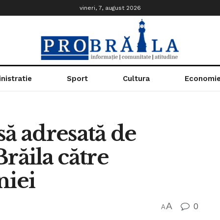
vineri, 7, august 2026
nistratie
Sport
Cultura
Economi
să adresată de
răila către
iei
A
0
A