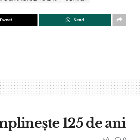
Tweet
Send
împlinește 125 de ani
A
0
A