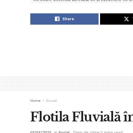
Share
Home
Social
Flotila Fluvială 
01/04/2021
in
Social
Timp de citire:3 mins read