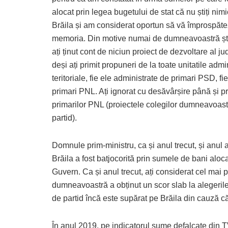
alocat prin legea bugetului de stat că nu știți nim
Brăila și am considerat oportun să vă împrospăte
memoria. Din motive numai de dumneavoastră ști
ați ținut cont de niciun proiect de dezvoltare al ju
deși ați primit propuneri de la toate unitatile admin
teritoriale, fie ele administrate de primari PSD, fi
primari PNL. Ați ignorat cu desăvârșire până și p
primarilor PNL (proiectele colegilor dumneavoast
partid).
Domnule prim-ministru, ca și anul trecut, și anul 
Brăila a fost batjocorită prin sumele de bani aloc
Guvern. Ca și anul trecut, ați considerat cel mai 
dumneavoastră a obținut un scor slab la alegeril
de partid încă este supărat pe Brăila din cauză că
În anul 2019, pe indicatorul sume defalcate din TV