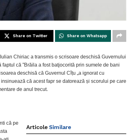
Share on Twitter
Share on Whatsapp
 Iulian Chiriac a transmis o scrisoare deschisă Guvernului
 faptul că ”Brăila a fost batjocorită prin sumele de bani
risoarea deschisă că Guvernul Cîțu „a ignorat cu
i insinuează că acest fapr se datorează și scorului pe care
mentare de anul trecut.
nti că pe
Articole
Similare
asta
-ați