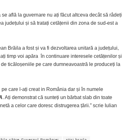
se află la guvernare nu ați făcut altceva decât să râdeți
a județului și să tratați cetățenii din zona de sud-est a
 Brăila a fost și va fi dezvoltarea unitară a județului,
lați timp voi apăra în continuare interesele cetățenilor și
ăr de ticăloșeniile pe care dumneavoastră le produceți la
 pe care l-ați creat in România dar și în numele
A
. Ați demonstrat că sunteți un bărbat slab din toate
etă a celor care doresc distrugerea țării.” scrie Iulian
ăila către Guvernul României
stiri braila