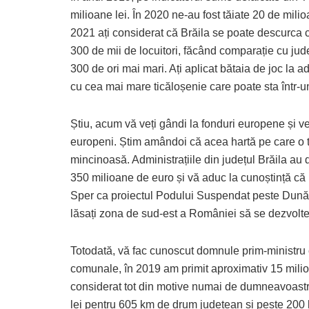
milioane lei. În 2020 ne-au fost tăiate 20 de milio
2021 ați considerat că Brăila se poate descurca 
300 de mii de locuitori, făcând comparație cu jud
300 de ori mai mari. Ați aplicat bătaia de joc la a
cu cea mai mare ticăloșenie care poate sta într-u
Știu, acum vă veți gândi la fonduri europene și ve
europeni. Știm amândoi că acea hartă pe care o to
mincinoasă. Administrațiile din județul Brăila au
350 milioane de euro și vă aduc la cunoștință că nu
Sper ca proiectul Podului Suspendat peste Dunăr
lăsați zona de sud-est a României să se dezvolte
Totodată, vă fac cunoscut domnule prim-ministru 
comunale, în 2019 am primit aproximativ 15 milioan
considerat tot din motive numai de dumneavoastră
lei pentru 605 km de drum județean și peste 20