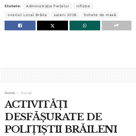
Etichete:
Administrația Piețelor
inflație
onsiliul Local Brăila
salarii 2026
tichete de masă
Home
Social
ACTIVITĂȚI
DESFĂȘURATE DE
POLIȚIȘTII BRĂILENI