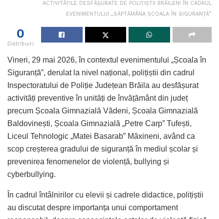
ACTIVITĂȚILE DESFĂȘURATE DE POLIȚIȘTII BRĂILENI ÎN CADRUL
EVENIMENTULUI „SĂPTĂMÂNA ȘCOALA ÎN SIGURANȚĂ”
0
Distribuiri
Vineri, 29 mai 2026, în contextul evenimentului „Școala în
Siguranță”, derulat la nivel național, polițiștii din cadrul
Inspectoratului de Poliție Județean Brăila au desfășurat
activități preventive în unități de învățământ din județ
precum Școala Gimnazială Vădeni, Școala Gimnazială
Baldovinești, Școala Gimnazială „Petre Carp” Tufești,
Liceul Tehnologic „Matei Basarab” Măxineni, având ca
scop creșterea gradului de siguranță în mediul școlar și
prevenirea fenomenelor de violență, bullying și
cyberbullying.
În cadrul întâlnirilor cu elevii și cadrele didactice, polițiștii
au discutat despre importanța unui comportament