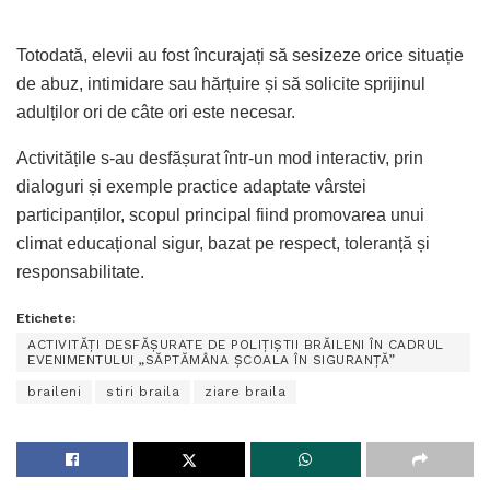
Totodată, elevii au fost încurajați să sesizeze orice situație
de abuz, intimidare sau hărțuire și să solicite sprijinul
adulților ori de câte ori este necesar.
Activitățile s-au desfășurat într-un mod interactiv, prin
dialoguri și exemple practice adaptate vârstei
participanților, scopul principal fiind promovarea unui
climat educațional sigur, bazat pe respect, toleranță și
responsabilitate.
Etichete:
ACTIVITĂȚI DESFĂȘURATE DE POLIȚIȘTII BRĂILENI ÎN CADRUL
EVENIMENTULUI „SĂPTĂMÂNA ȘCOALA ÎN SIGURANȚĂ”
braileni
stiri braila
ziare braila