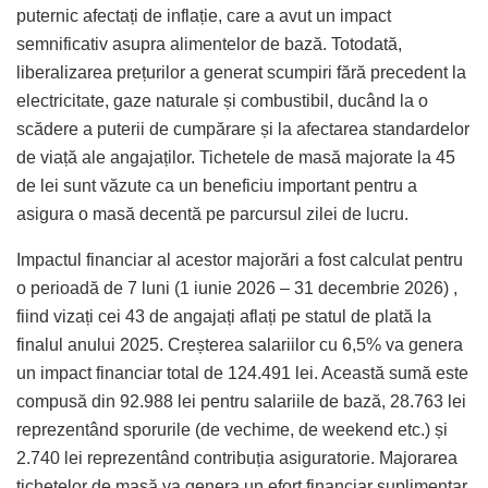
puternic afectați de inflație, care a avut un impact
semnificativ asupra alimentelor de bază. Totodată,
liberalizarea prețurilor a generat scumpiri fără precedent la
electricitate, gaze naturale și combustibil, ducând la o
scădere a puterii de cumpărare și la afectarea standardelor
de viață ale angajaților. Tichetele de masă majorate la 45
de lei sunt văzute ca un beneficiu important pentru a
asigura o masă decentă pe parcursul zilei de lucru.
Impactul financiar al acestor majorări a fost calculat pentru
o perioadă de 7 luni (1 iunie 2026 – 31 decembrie 2026) ,
fiind vizați cei 43 de angajați aflați pe statul de plată la
finalul anului 2025. Creșterea salariilor cu 6,5% va genera
un impact financiar total de 124.491 lei. Această sumă este
compusă din 92.988 lei pentru salariile de bază, 28.763 lei
reprezentând sporurile (de vechime, de weekend etc.) și
2.740 lei reprezentând contribuția asiguratorie. Majorarea
tichetelor de masă va genera un efort financiar suplimentar