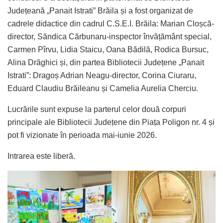
Județeană „Panait Istrati” Brăila și a fost organizat de
cadrele didactice din cadrul C.S.E.I. Brăila: Marian Cloșcă-
director, Săndica Cărbunaru-inspector învățământ special,
Carmen Pîrvu, Lidia Staicu, Oana Bădilă, Rodica Bursuc,
Alina Drăghici și, din partea Bibliotecii Județene „Panait
Istrati”: Dragoș Adrian Neagu-director, Corina Ciuraru,
Eduard Claudiu Brăileanu și Camelia Aurelia Cherciu.
Lucrările sunt expuse la parterul celor două corpuri
principale ale Bibliotecii Județene din Piața Poligon nr. 4 și
pot fi vizionate în perioada mai-iunie 2026.
Intrarea este liberă.