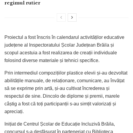
regimul rutier
Proiectul a fost înscris în calendarul activităților educative
județene al Inspectoratului Școlar Județean Brăila și
scopul acestuia a fost realizarea de creații individuale
folosind diverse materiale și tehnici specifice.
Prin intermediul compozițiilor plastice elevii și-au dezvoltat
abilitățile manuale, de relaționare, comunicare, au învățat
să se exprime prin artă, și-au cultivat încrederea și
respectul de sine. Dincolo de diplome și premii, marele
câștig a fost că toți participanții s-au simțit valorizați și
apreciați.
Inițiat de Centrul Școlar de Educație Incluzivă Brăila,
concursul s-a desfășurat în parteneriat cu Biblioteca