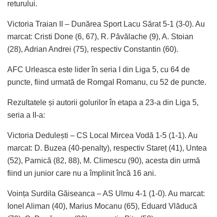
returului.
Victoria Traian II – Dunărea Sport Lacu Sărat 5-1 (3-0). Au
marcat: Cristi Done (6, 67), R. Păvălache (9), A. Stoian
(28), Adrian Andrei (75), respectiv Constantin (60).
AFC Urleasca este lider în seria I din Liga 5, cu 64 de
puncte, fiind urmată de Romgal Romanu, cu 52 de puncte.
Rezultatele și autorii golurilor în etapa a 23-a din Liga 5,
seria a II-a:
Victoria Dedulești – CS Local Mircea Vodă 1-5 (1-1). Au
marcat: D. Buzea (40-penalty), respectiv Stareț (41), Untea
(52), Parnică (82, 88), M. Climescu (90), acesta din urmă
fiind un junior care nu a împlinit încă 16 ani.
Voința Surdila Găiseanca – AS Ulmu 4-1 (1-0). Au marcat:
Ionel Aliman (40), Marius Mocanu (65), Eduard Vlăducă