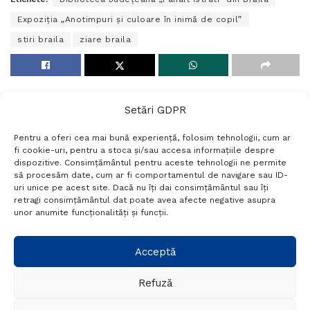
Expoziția „Anotimpuri și culoare în inimă de copil”
stiri braila
ziare braila
Setări GDPR
Pentru a oferi cea mai bună experiență, folosim tehnologii, cum ar
fi cookie-uri, pentru a stoca și/sau accesa informațiile despre
dispozitive. Consimțământul pentru aceste tehnologii ne permite
să procesăm date, cum ar fi comportamentul de navigare sau ID-
uri unice pe acest site. Dacă nu îți dai consimțământul sau îți
Termeni si conditii
Politică de confidențialitate
retragi consimțământul dat poate avea afecte negative asupra
Politica cookies
Setări GDPR
Contact
unor anumite funcționalități și funcții.
Telefon:
+40 788 760 194
Acceptă
Refuză
© Probr.ro 2022. Created by
I
MCreative.ro
.