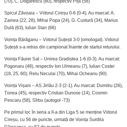
(70), C. Dogărescu (80), respectiv Pița (58)
Spicul Zăvoaia – Viitorul Cireșu 0-6 (0-4). Au marcat: A.
Zainea (22, 28), Mihai Popa (24), G. Custură (34), Marius
Dulă (63), Iulian Stan (66)
Voința Bărăganu – Viitorul Șuțești 3-0 (omologat). Viitorul
Șuțești s-a retras din campionat înainte de startul returului.
Voința Făurei Sat – Unirea Gradiștea 1-6 (0-3). Au marcat:
Pogonaru (48), respectiv Ion Ulmeanu (7), Iulian Costei
(18, 25, 60), Relu Neculai (70), Mihai Ocheanu (90)
Voința Vișani – AS Jirlău 2-3 (2-1). Au marcat: Dumitru (26),
Țonea (45), respectiv Cristian Dunose (14), Cosmin
Pescaru (58), Sîrbu (autogol -73)
Pe primul loc în seria a II-a din Liga 5 se menține Viitorul
Cireșu, cu 56 de puncte, urmată de Voința Surdila
Găiseanca, cu 52 de puncte.