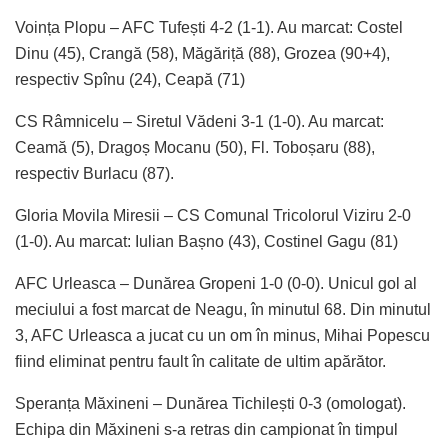
Voința Plopu – AFC Tufești 4-2 (1-1). Au marcat: Costel
Dinu (45), Crangă (58), Măgăriță (88), Grozea (90+4),
respectiv Spînu (24), Ceapă (71)
CS Râmnicelu – Siretul Vădeni 3-1 (1-0). Au marcat:
Ceamă (5), Dragoș Mocanu (50), Fl. Toboșaru (88),
respectiv Burlacu (87).
Gloria Movila Miresii – CS Comunal Tricolorul Viziru 2-0
(1-0). Au marcat: Iulian Bașno (43), Costinel Gagu (81)
AFC Urleasca – Dunărea Gropeni 1-0 (0-0). Unicul gol al
meciului a fost marcat de Neagu, în minutul 68. Din minutul
3, AFC Urleasca a jucat cu un om în minus, Mihai Popescu
fiind eliminat pentru fault în calitate de ultim apărător.
Speranța Măxineni – Dunărea Tichilești 0-3 (omologat).
Echipa din Măxineni s-a retras din campionat în timpul