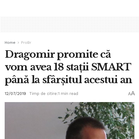
Home
ProBr
Dragomir promite că
vom avea 18 stații SMART
până la sfârșitul acestui an
A
12/07/2019
Timp de citire:1 min read
A