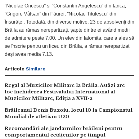
”Nicolae Oncescu” și ”Constantin Angelescu” din Ianca,
”Grigore Vâlsan” din Făurei, ”Nicolae Titulescu” din
Însurăței. Totodată, din diverse motive, 23 de absolvenți din
Brăila au rămas nerepartizați, șapte dintre ei având medii
de admitere peste 7.00. Un elev din Ialomița, care a ales să
se înscrie pentru un liceu din Brăila, a rămas nerepartizat
deși avea media 7.13.
Articole
Similare
Regal al Muzicilor Militare la Brăila: Astăzi are
loc închiderea Festivalului Internațional al
Muzicilor Militare, Ediția a XVII-a
Brăileanul Denis Buzoiu, locul 10 la Campionatul
Mondial de atletism U20
Recomandări ale jandarmilor brăileni pentru
comportamentul cetățenilor pe timpul