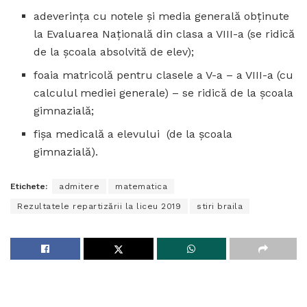
adeverinţa cu notele şi media generală obţinute
la Evaluarea Naţională din clasa a VIII-a (se ridică
de la școala absolvită de elev);
foaia matricolă pentru clasele a V-a – a VIII-a (cu
calculul mediei generale) – se ridică de la școala
gimnazială;
fişa medicală a elevului (de la școala
gimnazială).
Etichete:
admitere
matematica
Rezultatele repartizării la liceu 2019
stiri braila