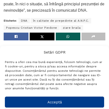
poate, în nici o situație, să înfrângă principiul prezumției de
nevinovăție”, se precizează în comunicatul DNA.
Etichete:
DNA
în calitate de președinte al A.N.P.C.
Popescu Cristian Victor Piedone
ziare braila
Setări GDPR
Pentru a oferi cea mai bună experiență, folosim tehnologii, cum ar
fi cookie-uri, pentru a stoca și/sau accesa informațiile despre
dispozitive. Consimțământul pentru aceste tehnologii ne permite
să procesăm date, cum ar fi comportamentul de navigare sau ID-
uri unice pe acest site. Dacă nu îți dai consimțământul sau îți
Termeni si conditii
Politică de confidențialitate
retragi consimțământul dat poate avea afecte negative asupra
Politica cookies
Setări GDPR
Contact
unor anumite funcționalități și funcții.
Telefon:
+40 788 760 194
Acceptă