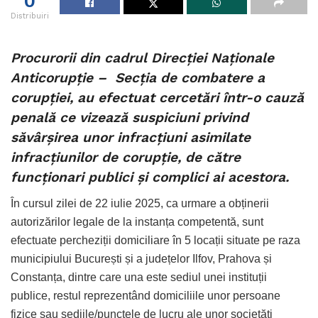
0
Distribuiri
Procurorii din cadrul Direcției Naționale
Anticorupție – Secția de combatere a
corupției, au efectuat cercetări într-o cauză
penală ce vizează suspiciuni privind
săvârșirea unor infracțiuni asimilate
infracțiunilor de corupție, de către
funcționari publici și complici ai acestora.
În cursul zilei de 22 iulie 2025, ca urmare a obținerii
autorizărilor legale de la instanța competentă, sunt
efectuate percheziții domiciliare în 5 locații situate pe raza
municipiului București și a județelor Ilfov, Prahova și
Constanța, dintre care una este sediul unei instituții
publice, restul reprezentând domiciliile unor persoane
fizice sau sediile/punctele de lucru ale unor societăți