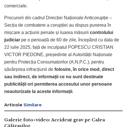
comerciale.
Procurorii din cadrul Direcției Naționale Anticorupție –
Secția de combatere a corupției au dispus punerea în
mișcare a acțiunii penale și luarea măsurii
controlului
judiciar
pe o perioadă de 60 de zile, începând cu data de
22 iulie 2025, față de inculpatul POPESCU CRISTIAN
VICTOR PIEDONE, președinte al Autorității Naționale
pentru Protecția Consumatorilor (A.N.P.C.), pentru
săvârșirea infracțiunii de
folosire, în orice mod, direct
sau indirect, de informații ce nu sunt destinate
publicității ori permiterea accesului unor persoane
neautorizate la aceste informații
.
Articole
Similare
Galerie foto+video: Accident grav pe Calea
Călărașilor