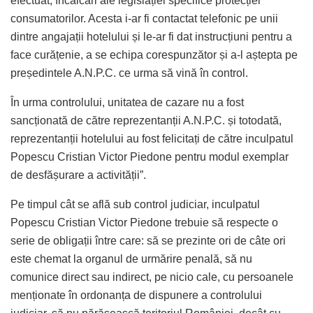
efectuat, încălcări ale legislației specifice protecției
consumatorilor. Acesta i-ar fi contactat telefonic pe unii
dintre angajații hotelului și le-ar fi dat instrucțiuni pentru a
face curățenie, a se echipa corespunzător și a-l aștepta pe
președintele A.N.P.C. ce urma să vină în control.
În urma controlului, unitatea de cazare nu a fost
sancționată de către reprezentanții A.N.P.C. și totodată,
reprezentanții hotelului au fost felicitați de către inculpatul
Popescu Cristian Victor Piedone pentru modul exemplar
de desfășurare a activității”.
Pe timpul cât se află sub control judiciar, inculpatul
Popescu Cristian Victor Piedone trebuie să respecte o
serie de obligații între care: să se prezinte ori de câte ori
este chemat la organul de urmărire penală, să nu
comunice direct sau indirect, pe nicio cale, cu persoanele
menționate în ordonanța de dispunere a controlului