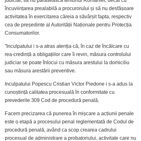
judiciar, să nu părăsească teritoriul României, decât cu
încuviințarea prealabilă a procurorului și să nu desfășoare
activitatea în exercitarea căreia a săvârșit fapta, respectiv
cea de președinte al Autorității Naționale pentru Protecția
Consumatorilor.
”Inculpatului i s-a atras atenția că, în caz de încălcare cu
rea-credință a obligațiilor care îi revin, măsura controlului
judiciar se poate înlocui cu măsura arestului la domiciliu
sau măsura arestării preventive.
Inculpatului Popescu Cristian Victor Piedone i s-a adus la
cunoștință calitatea procesuală în conformitate cu
prevederile 309 Cod de procedură penală.
Facem precizarea că punerea în mișcare a acțiunii penale
este o etapă a procesului penal reglementată de Codul de
procedură penală, având ca scop crearea cadrului
procesual de administrare a probatoriului, activitate care nu