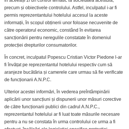
în aceeași zi un control tematic la societatea acestuia,
precum și obiectivele controlului. Astfel, inculpatul i-ar fi
permis reprezentantului hotelului accesul la aceste
informații, în scopul obținerii unor foloase necuvenite de
către operatorul economic, constând în evitarea
sancționării pentru neregulile constatate în domeniul
protecției drepturilor consumatorilor.
În concret, inculpatul Popescu Cristian Victor Piedone l-ar
fi învățat pe reprezentantul hotelului respectiv cum să
aranjeze bucătăria și camerele care urmau să fie verificate
de funcționarii A.N.P.C.
Ulterior acestei informări, în vederea preîntâmpinării
aplicării unor sancțiuni și dispunerii unor măsuri corective
de către funcționarii publici din cadrul A.N.P.C.,
reprezentantul hotelului ar fi luat toate măsurile necesare
pentru a nu se constata în urma controlului ce urma a fi