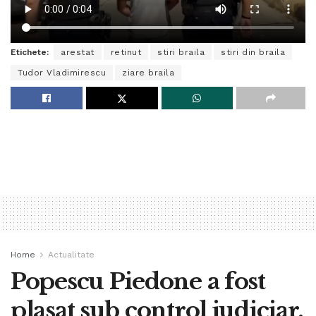
Etichete:
arestat
retinut
stiri braila
stiri din braila
Tudor Vladimirescu
ziare braila
Home
Actualitate
Popescu Piedone a fost
plasat sub control judiciar.