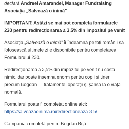
declară
Andreei Amarandei, Manager Fundraising
Asociația „Salvează o inimă”
IMPORTANT
: Astăzi se mai pot completa formularele
230 pentru redirecționarea a 3,5% din impozitul pe venit
Asociația „
Salvează o inimă
” îi îndeamnă pe toți românii să
folosească ultimele zile disponibile pentru completarea
Formularului 230.
Redirecționarea a 3,5% din impozitul pe venit nu costă
nimic, dar poate însemna enorm pentru copii și tineri
precum Bogdan — tratamente, operații și șansa la o viață
normală.
Formularul poate fi completat online aici:
https://salveazaoinima.ro/redirectioneaza-3-5/
Campania completă pentru Bogdan Biță: