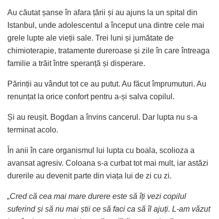
Au căutat șanse în afara țării și au ajuns la un spital din
Istanbul, unde adolescentul a început una dintre cele mai
grele lupte ale vieții sale. Trei luni și jumătate de
chimioterapie, tratamente dureroase și zile în care întreaga
familie a trăit între speranță și disperare.
Părinții au vândut tot ce au putut. Au făcut împrumuturi. Au
renunțat la orice confort pentru a-și salva copilul.
Și au reușit. Bogdan a învins cancerul. Dar lupta nu s-a
terminat acolo.
În anii în care organismul lui lupta cu boala, scolioza a
avansat agresiv. Coloana s-a curbat tot mai mult, iar astăzi
durerile au devenit parte din viața lui de zi cu zi.
„Cred că cea mai mare durere este să îți vezi copilul
suferind și să nu mai știi ce să faci ca să îl ajuți. L-am văzut