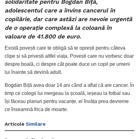
solidaritate pentru Bogdan Biță,
adolescentul care a învins cancerul în
copilărie, dar care astăzi are nevoie urgentă
de o operație complexă la coloană în
valoare de 41.800 de euro.
Există povești care te obligă să te oprești pentru câteva
clipe și să privești altfel viața. Povești care nu vorbesc doar
despre boală, ci despre cât poate duce un copil pe umerii
lui înainte să devină adult.
Bogdan Biță avea doar 14 ani când a aflat că are cancer. În
timp ce colegii lui mergeau la școală, ieșeau la fotbal sau
își făceau planuri pentru vacanțe, el învăța prea devreme
ce înseamnă frica de moarte.
Articole
Similare