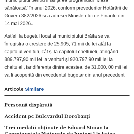
municipiului pentru finanțarea programului ”Masă
sănătoasă” în anul 2026, conform prevederilor Hotărârii de
Guvern 382/2026 și a adresei Ministerului de Finanțe din
14 mai 2026..
Astfel. la bugetul local al municipiului Brăila se va
înregistra o creștere de 25.905, 71 mii de lei atât la
capitolul venituri, cât și la capitolul cheltuieli, atingând
889.797,90 mii lei la venituri și 920.797,90 mii lei la
cheltuieli, iar diferența dintre acestea, de 31.000, 00 mii lei
va fi acoperită din excedentul bugetar din anul precedent.
Articole
Similare
Persoană dispărută
Accident pe Bulevardul Dorobanți
Trei medalii obținute de Eduard Stoian la
Campionatele Naționale de Juniori 1 la kaiac –