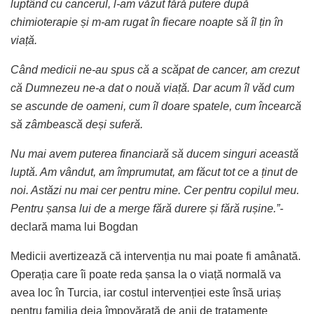
luptând cu cancerul, l-am văzut fără putere după
chimioterapie și m-am rugat în fiecare noapte să îl țin în
viață.
Când medicii ne-au spus că a scăpat de cancer, am crezut
că Dumnezeu ne-a dat o nouă viață. Dar acum îl văd cum
se ascunde de oameni, cum îl doare spatele, cum încearcă
să zâmbească deși suferă.
Nu mai avem puterea financiară să ducem singuri această
luptă. Am vândut, am împrumutat, am făcut tot ce a ținut de
noi. Astăzi nu mai cer pentru mine. Cer pentru copilul meu.
Pentru șansa lui de a merge fără durere și fără rușine.”-
declară mama lui Bogdan
Medicii avertizează că intervenția nu mai poate fi amânată.
Operația care îi poate reda șansa la o viață normală va
avea loc în Turcia, iar costul intervenției este însă uriaș
pentru familia deja împovărată de anii de tratamente