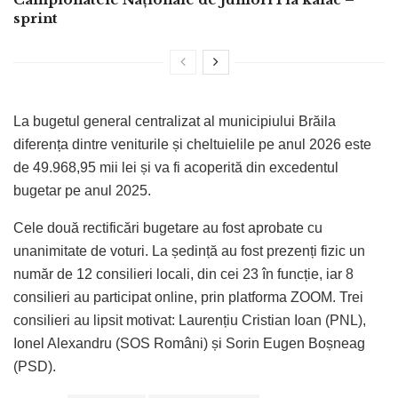
sprint
La bugetul general centralizat al municipiului Brăila
diferența dintre veniturile și cheltuielile pe anul 2026 este
de 49.968,95 mii lei și va fi acoperită din excedentul
bugetar pe anul 2025.
Cele două rectificări bugetare au fost aprobate cu
unanimitate de voturi. La ședință au fost prezenți fizic un
număr de 12 consilieri locali, din cei 23 în funcție, iar 8
consilieri au participat online, prin platforma ZOOM. Trei
consilieri au lipsit motivat: Laurențiu Cristian Ioan (PNL),
Ionel Alexandru (SOS Români) și Sorin Eugen Boșneag
(PSD).