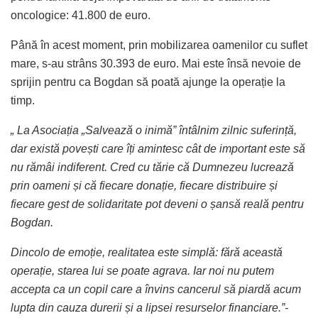
oncologice: 41.800 de euro.
Până în acest moment, prin mobilizarea oamenilor cu suflet
mare, s-au strâns 30.393 de euro. Mai este însă nevoie de
sprijin pentru ca Bogdan să poată ajunge la operație la
timp.
„ La Asociația „Salvează o inimă” întâlnim zilnic suferință,
dar există povești care îți amintesc cât de important este să
nu rămâi indiferent. Cred cu tărie că Dumnezeu lucrează
prin oameni și că fiecare donație, fiecare distribuire și
fiecare gest de solidaritate pot deveni o șansă reală pentru
Bogdan.
Dincolo de emoție, realitatea este simplă: fără această
operație, starea lui se poate agrava. Iar noi nu putem
accepta ca un copil care a învins cancerul să piardă acum
lupta din cauza durerii și a lipsei resurselor financiare.”-