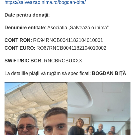
https://salveazaoinima.ro/bogdan-bita/
Date pentru donații:
Denumire entitate:
Asociația „Salvează o inimă”
CONT RON:
RO94RNCB0041182104010001
CONT EURO:
RO67RNCB0041182104010002
SWIFT/BIC BCR:
RNCBROBUXXX
La detaliile plății vă rugăm să specificați:
BOGDAN BIȚĂ