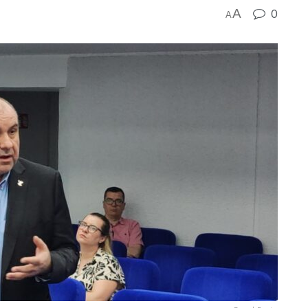
A
0
A