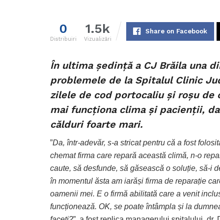
0
1.5k
Share on Facebook
Distribuiri
Vizualizări
În ultima ședință a CJ Brăila una d
problemele de la Spitalul Clinic Jud
zilele de cod portocaliu și roșu de c
mai funcționa clima și pacienții, da
călduri foarte mari.
”
Da, într-adevăr, s-a stricat pentru că a fost fol
chemat firma care repară această climă, n-o repa
caute, să desfunde, să găsească o soluție, să-i de
în momentul ăsta am iarăși firma de reparație care
oamenii mei. E o firmă abilitată care a venit incl
funcționează. OK, se poate întâmpla și la dumnea
faceți?
”, a fost replica managerului spitalului, dr.