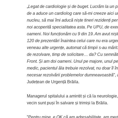
„
Legat de cardiologie și de buget. Lucrăm la un p
de a aduce un cardiolog care să-mi creeze aici u
nucleu, să mai îmi aducă niște tineri rezidenți pe
noi acoperită specialitatea asta. Pe UPU, de exem
oameni. Noi funcționăm cu 9 din 19. Am avut niște
120 de prezentări înaintea celui care nu era urg
veneau alte urgențe, automat că timpii s-au mărit
de rezolvare, timp de solicitare… da? Cu semnătur
Front. Și am doi oameni. Unul pe majore, unul pe 
medic, pacientul ăla trebuie rezolvat, nu doar îl 
necesar rezolvării problemelor dumneavoastră
”,
Județean de Urgență Brăila.
Managerul spitalului a amintit și că la neurologie,
vecin sunt puși în salvare și trimiși la Brăila.
”
Pentru mine, e OK că am adresabilitate, am medi