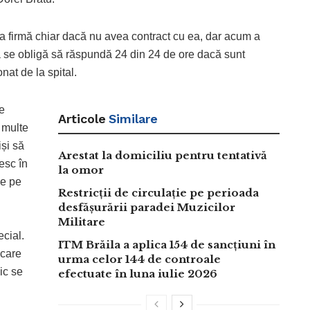
a firmă chiar dacă nu avea contract cu ea, dar acum a
ivă se obligă să răspundă 24 din 24 de ore dacă sunt
nat de la spital.
ie
Articole
Similare
 multe
iși să
Arestat la domiciliu pentru tentativă
esc în
la omor
le pe
Restricții de circulație pe perioada
desfășurării paradei Muzicilor
Militare
ecial.
ITM Brăila a aplica 154 de sancțiuni în
 care
urma celor 144 de controale
ic se
efectuate în luna iulie 2026