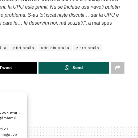
t, la UPU este primit. Nu se închide ușa «aveți buletin
ne problema. S-au tot iscat niște discuții… dar la UPU e
 pe care le… le deservim noi, mă scuzați.
”, a mai spus
ăila
stiri braila
stiri din braila
ziare braila
Tweet
Send
cookie-uri,
mțământul
ți dai
 negative