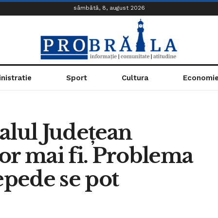
sâmbătă, 8, august 2026
nistratie
Sport
Cultura
Economi
alul Județean
 vor mai fi. Problema
epede se pot