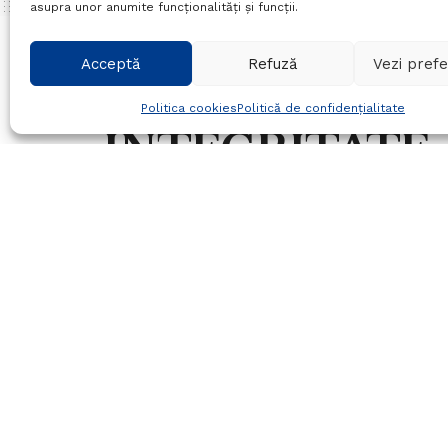
asupra unor anumite funcționalități și funcții.
Home
Social
Acceptă
Refuză
Vezi prefe
CERTIFICATUL
Politica cookies
Politică de confidențialitate
INTEGRITATE
COMPORTAMEN
OBȚINUT ONLI
UL DE SERVICI
02/07/2026
in
Social
Timp de citire:3 mins read