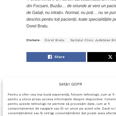
din Focșani, Buzău… de oriunde ar veni un pacien
de Galați, nu intrați». Normal, nu poți… nu se pu
deschis pentru toți pacienții, toate specialitățile
Dorel Bratu.
Etichete:
Dorel Bratu
Spitalul Clinic Județean Br
Share
Setări GDPR
Pentru a oferi cea mai bună experiență, folosim tehnologii, cum ar fi 
pentru a stoca și/sau accesa informațiile despre dispozitive. Consi
pentru aceste tehnologii ne permite să procesăm date, cum ar fi
comportamentul de navigare sau ID-uri unice pe acest site. Dacă nu î
consimțământul sau îți retragi consimțământul dat poate avea afecte