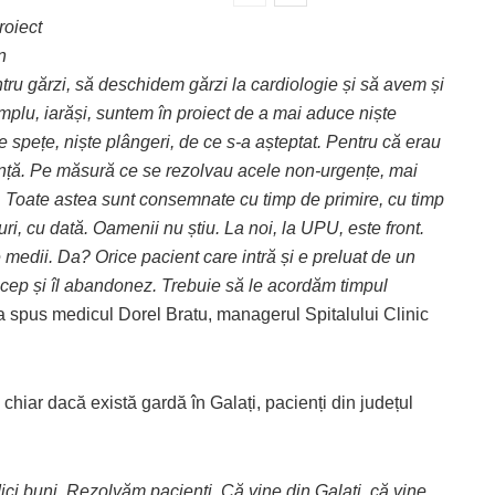
roiect
n
ntru gărzi, să deschidem gărzi la cardiologie și să avem și
plu, iarăși, suntem în proiect de a mai aduce niște
 spețe, niște plângeri, de ce s-a așteptat. Pentru că erau
ență. Pe măsură ce se rezolvau acele non-urgențe, mai
. Toate astea sunt consemnate cu timp de primire, cu timp
i, cu dată. Oamenii nu știu. La noi, la UPU, este front.
medii. Da? Orice pacient care intră și e preluat de un
încep și îl abandonez. Trebuie să le acordăm timpul
 a spus medicul Dorel Bratu, managerul Spitalului Clinic
 chiar dacă există gardă în Galați, pacienți din județul
ci buni. Rezolvăm pacienți. Că vine din Galați, că vine