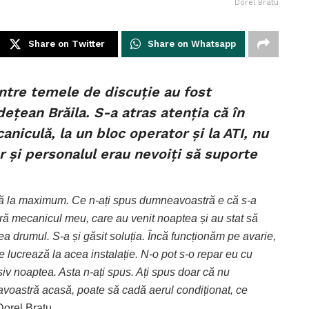
Dorel Bratu
Share on Twitter
Share on Whatsapp
intre temele de discuție au fost
ețean Brăila. S-a atras atenția că în
aniculă, la un bloc operator și la ATI, nu
r și personalul erau nevoiți să suporte
osită la maximum. Ce n-ați spus dumneavoastră e că s-a
ră mecanicul meu, care au venit noaptea și au stat să
a drumul. S-a și găsit soluția. Încă funcționăm pe avarie,
 lucrează la acea instalație. N-o pot s-o repar eu cu
usiv noaptea. Asta n-ați spus. Ați spus doar că nu
voastră acasă, poate să cadă aerul condiționat, ce
 Dorel Bratu.