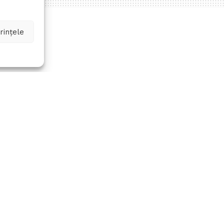
rințele
 DE
TALĂ POATE FI
NE, PRIN HUB-
I AL MAI
A
0
A