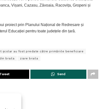
eanca, Vișani, Cazasu, Zăvoaia, Racovița, Gropeni și
ui proiect prin Planului Național de Redresare și
rul Educației pentru toate județele din țară.
 școlar au fost predate către primăriile beneficiare
 din braila
ziare braila
Tweet
Send