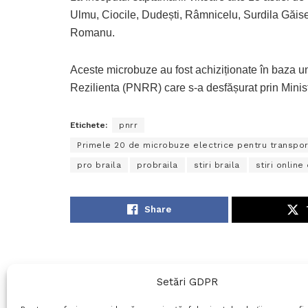
Ulmu, Ciocile, Dudești, Râmnicelu, Surdila Găis
Romanu.
Aceste microbuze au fost achiziționate în baza un
Rezilienta (PNRR) care s-a desfășurat prin Ministe
Etichete:
pnrr
Primele 20 de microbuze electrice pentru transport
pro braila
probraila
stiri braila
stiri online
Share
Setări GDPR