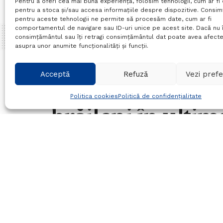
Pentru a oferi cea mai bună experiență, folosim tehnologii, cum ar fi 
pentru a stoca și/sau accesa informațiile despre dispozitive. Consi
pentru aceste tehnologii ne permite să procesăm date, cum ar fi
comportamentul de navigare sau ID-uri unice pe acest site. Dacă nu î
consimțământul sau îți retragi consimțământul dat poate avea afecte
asupra unor anumite funcționalități și funcții.
Home
Actualitate
Acceptă
Refuză
Vezi prefe
Acțiuni desfășura
Politica cookies
Politică de confidențialitate
brăileni în ultim
septembrie
01/10/2024
in
Actualitate
Timp de citire:2 mins read