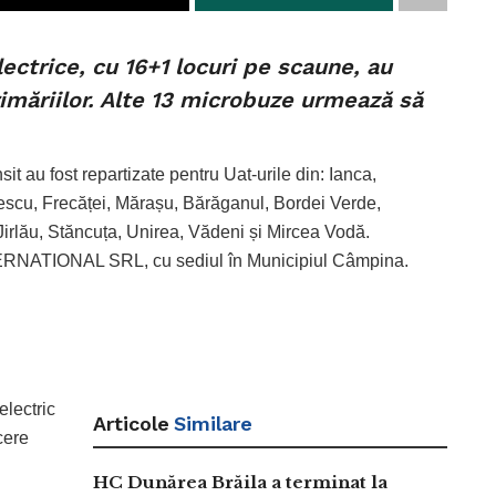
ctrice, cu 16+1 locuri pe scaune, au
rimăriilor. Alte 13 microbuze urmează să
t au fost repartizate pentru Uat-urile din: Ianca,
irescu, Frecăței, Mărașu, Bărăganul, Bordei Verde,
 Jirlău, Stăncuța, Unirea, Vădeni și Mircea Vodă.
ERNATIONAL SRL, cu sediul în Municipiul Câmpina.
electric
Articole
Similare
cere
HC Dunărea Brăila a terminat la