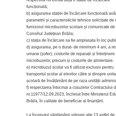
funcțională;
b) asigurarea stației de încărcare funcțională av
parametrii și caracteristicile tehnice solicitate de 
furnizorul microbuzelor școlare și comunicate de 
Consiliul Județean Brăila;
c) stația de încărcare sa fie amplasata în loc publ
d) asigurarea, pe o durat- de minimum 4 ani, a re
umane (șofer), costurile de reparații și întreținere
microbuzelor, precum și costurile de alimentare.
e) microbuzul școlar va fi utilizat exclusiv pentru
transportul școlar al elevilor către și dinspre unit
școlară de învățământ de pe raza unității administr
f) respectarea întocmai a clauzelor Contractului d
nr.11977/12.09.2023, încheiat între Ministerul Educ
Brăila, în calitate de beneficiar al finanțării.
La începutul săptămânii viitoare alte 13 astfel d