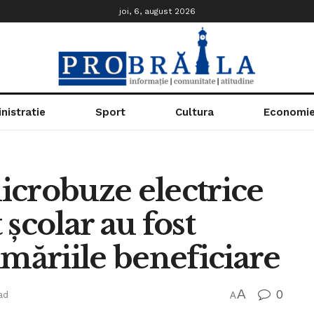
joi, 6, august 2026
nistratie
Sport
Cultura
Economi
icrobuze electrice
școlar au fost
imăriile beneficiare
A
0
ad
A