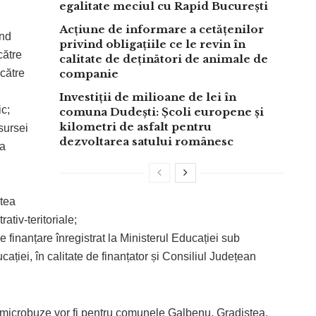
egalitate meciul cu Rapid București
Acțiune de informare a cetățenilor
ând
privind obligațiile ce le revin în
către
calitate de deținători de animale de
către
companie
Investiții de milioane de lei în
ic;
comuna Dudești: Școli europene și
kilometri de asfalt pentru
sursei
dezvoltarea satului românesc
 a
atea
ativ-teritoriale;
e finanțare înregistrat la Ministerul Educației sub
ației, în calitate de finanțator și Consiliul Județean
e microbuze vor fi pentru comunele Galbenu, Gradiștea,