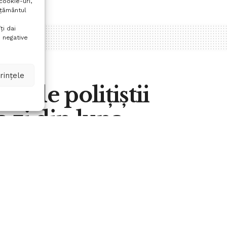
cookie-uri,
mțământul
ți dai
 negative
rințele
te de polițiștii
a zi din luna
A
0
A