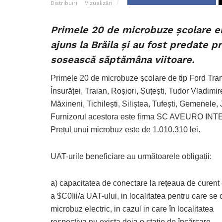
Distribuiri
Vizualizări
Primele 20 de microbuze școlare ele
ajuns la Brăila și au fost predate p
sosească săptămâna viitoare.
Primele 20 de microbuze școlare de tip Ford Transi
Însurăței, Traian, Roșiori, Șuțești, Tudor Vladim
Măxineni, Tichilești, Siliștea, Tufești, Gemenele,
Furnizorul acestora este firma SC AVEURO INT
Prețul unui microbuz este de 1.010.310 lei.
UAT-urile beneficiare au următoarele obligații:
a) capacitatea de conectare la rețeaua de curent 
a $C0Iii/a UAT-ului, in localitatea pentru care se 
microbuz electric, in cazul in care în localitatea
respectiva nu exista deja o stație de încărcare