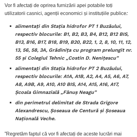
Vor fi afectați de oprirea furnizării apei potabile toți
utilizatorii casnici, agenții economici și instituțiile publice
:
alimentați din Stația hidrofor PT 1 Buzăului,
respectiv blocurile: B1, B2, B3, B4, B12, B12 BIS,
B13, B16, B17, B18, B19, B20, B22, 1, 2, 8, 10, 11, 12,
13, 56, 58, 3A, Grădinița cu program prelungit nr.
55 și Colegiul Tehnic „Costin D. Nenițescu”
alimentați din Stația hidrofor PT 2 Buzăului,
respectiv blocurile: A1A, A1B, A2, A4, A5, A6, A7,
A8, A9B, A9, A10, A10 BIS, A14, A15, A16, A17,
Școala Gimnazială „Fănuș Neagu”
din perimetrul delimitat de Strada Grigore
Alexandrescu, Șoseaua de Centură și Șoseaua
Națională Veche.
”Regretăm faptul că vor fi afectați de aceste lucrări mai