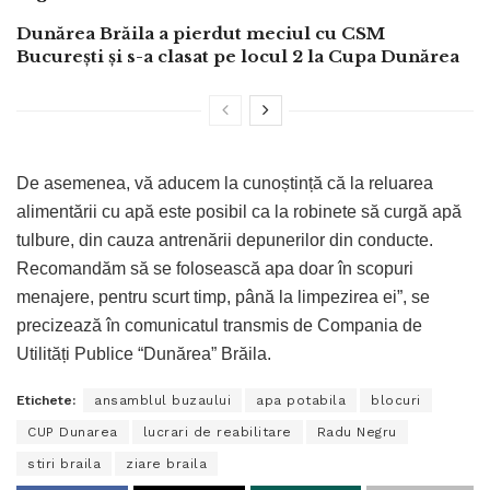
Dunărea Brăila a pierdut meciul cu CSM
București și s-a clasat pe locul 2 la Cupa Dunărea
De asemenea, vă aducem la cunoștință că la reluarea
alimentării cu apă este posibil ca la robinete să curgă apă
tulbure, din cauza antrenării depunerilor din conducte.
Recomandăm să se folosească apa doar în scopuri
menajere, pentru scurt timp, până la limpezirea ei”, se
precizează în comunicatul transmis de Compania de
Utilități Publice “Dunărea” Brăila.
Etichete:
ansamblul buzaului
apa potabila
blocuri
CUP Dunarea
lucrari de reabilitare
Radu Negru
stiri braila
ziare braila